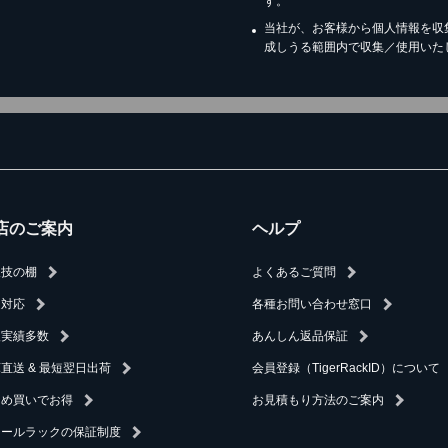
す。
当社が、お客様から個人情報を収
成しうる範囲内で収集／使用いた
店のご案内
ヘルプ
人技の棚
よくあるご質問
速対応
各種お問い合わせ窓口
入実績多数
あんしん返品保証
直送 & 最短翌日出荷
会員登録（TigerRackID）について
とめ買いでお得
お見積もり方法のご案内
チールラックの保証制度