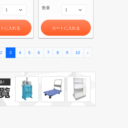
数量
ートに入れる
カートに入れる
2
3
4
5
6
7
8
9
10
›
き)
トへ進む