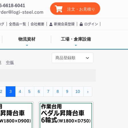
6-6618-6041
注文・お見積り
ログ
全商品一覧
会社概要
新規会員登録
ログイン
物流資材
工場・倉庫設備
車
中板
2
3
4
5
6
7
8
9
10
›