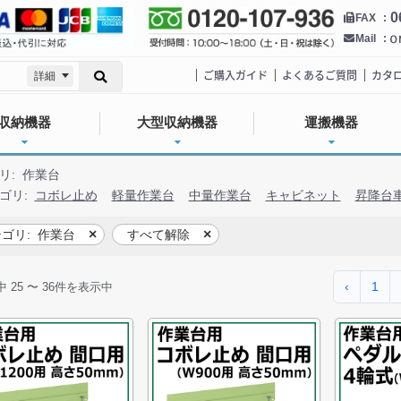
0
FAX
Mail
ご購入ガイド
よくあるご質問
カタ
詳細
収納機器
大型収納機器
運搬機器
リ:
作業台
ゴリ:
コボレ止め
軽量作業台
中量作業台
キャビネット
昇降台
ゴリ:
作業台
すべて解除
‹
1
中
25
〜
36
件を表示中