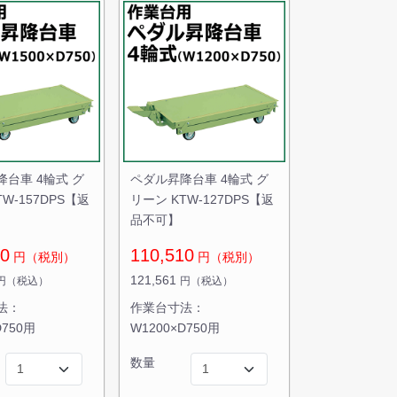
台車 4輪式 グ
ペダル昇降台車 4輪式 グ
W-157DPS【返
リーン KTW-127DPS【返
品不可】
90
110,510
円（税別）
円（税別）
121,561
円（税込）
円（税込）
法：
作業台寸法：
D750用
W1200×D750用
数量