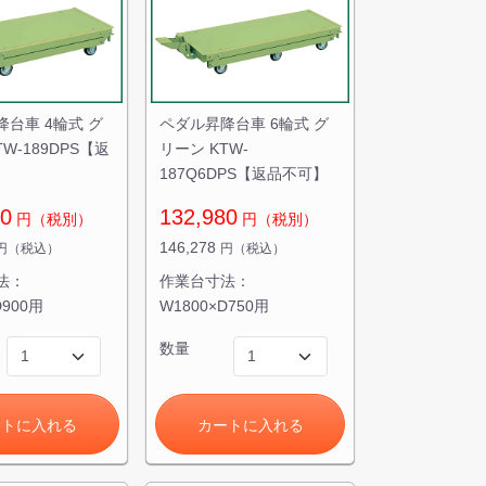
台車 4輪式 グ
ペダル昇降台車 6輪式 グ
W-189DPS【返
リーン KTW-
187Q6DPS【返品不可】
80
132,980
円（税別）
円（税別）
146,278
円（税込）
円（税込）
法：
作業台寸法：
D900用
W1800×D750用
数量
ートに入れる
カートに入れる