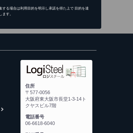
集する場合は利用目的を明示し承諾を得た上で 目的を達
します。
住所
〒577-0056
大阪府東大阪市長堂1-3-14ト
クヤスビル7階
電話番号
06-6618-6040