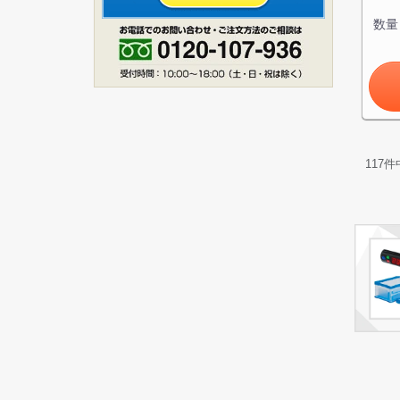
数量
117
件
ス
1
お買い