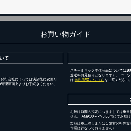
お買い物ガイド
いて
スチールラック本体商品については
送
途送料お見積りとなります）。 パー
ド発行会社によっては決済後に変更可
は
送料/配送について
をご覧ください
の管理画面上よりお手続きください。
お届け時間の指定につきましては重量
せん。 AM9:00～PM6:00内にてお
製品は車上渡しまたは１階玄関軒先渡
作業は行なっておりません）