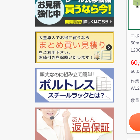
コボ
50m
12
60,
66,
作業
W1
数量