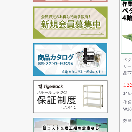
ペダ
リーン
品不
13
146
作業
W18
数量