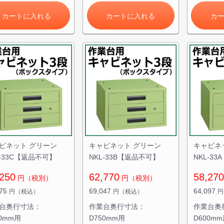
カートに入れる
カートに入れる
カ
ビネット グリーン
キャビネット グリーン
キャビネ
L-33C【返品不可】
NKL-33B【返品不可】
NKL-3
250
62,770
58,270
円（税別）
円（税別）
575
69,047
64,097
円（税込）
円（税込）
円
台奥行寸法：
作業台奥行寸法：
作業台奥
00mm用
D750mm用
D600m