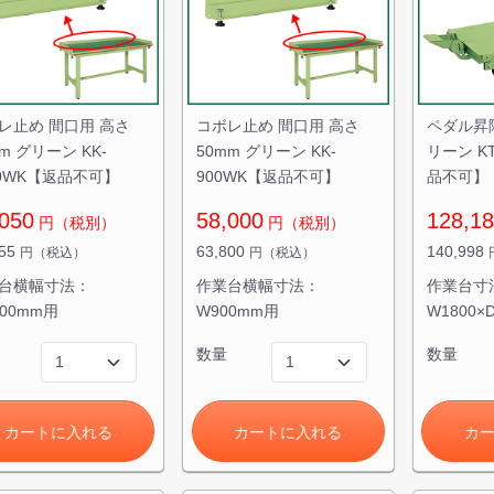
レ止め 間口用 高さ
コボレ止め 間口用 高さ
ペダル昇降
m グリーン KK-
50mm グリーン KK-
リーン KT
00WK【返品不可】
900WK【返品不可】
品不可】
050
58,000
128,1
円（税別）
円（税別）
055
63,800
140,998
円（税込）
円（税込）
台横幅寸法：
作業台横幅寸法：
作業台寸
200mm用
W900mm用
W1800×
数量
数量
カートに入れる
カートに入れる
カ