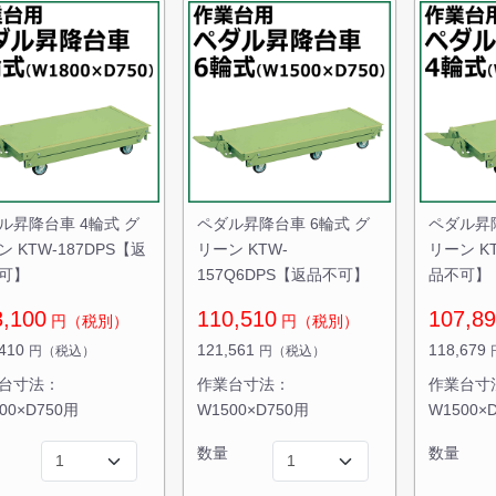
ル昇降台車 4輪式 グ
ペダル昇降台車 6輪式 グ
ペダル昇降
 KTW-187DPS【返
リーン KTW-
リーン KT
可】
157Q6DPS【返品不可】
品不可】
3,100
110,510
107,8
円（税別）
円（税別）
,410
121,561
118,679
円（税込）
円（税込）
台寸法：
作業台寸法：
作業台寸
00×D750用
W1500×D750用
W1500×
数量
数量