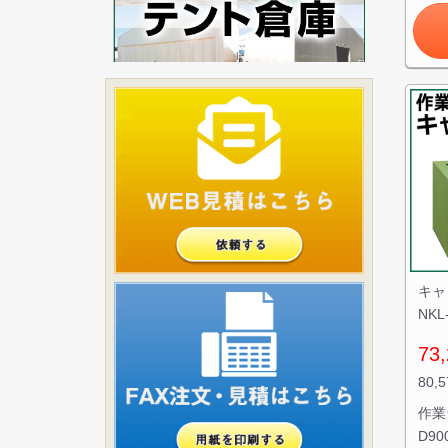
キャ
NK
73,
80,
作業
D9