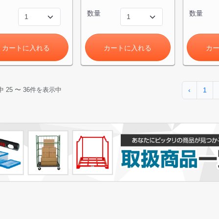
数量
数量
カートに入れる
カートに入れる
カ
‹
1
中
25
〜
36
件を表示中
カートに追加しました。
チールラック3台以上の場合、見積書にてお値引き保証いたします！
台でも大量導入でも無料お見積・ご注文を受け付けております(安心保証付
物を続ける
無料お見積する
カー