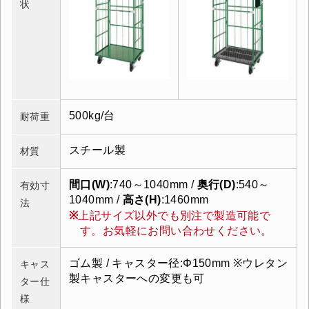
状
500kg/台
耐荷重
スチール製
材質
間口(W)
:740～1040mm /
奥行(D)
:540～
有効寸
1040mm /
高さ(H)
:1460mm
法
上記サイズ以外でも別注で製造可能で
す。お気軽にお問い合わせください。
ゴム製 / キャスター径:Φ150mm ※ウレタン
キャス
製キャスターへの変更も可
ター仕
様