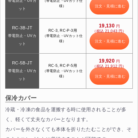
帯電防止・UVカ
（帯電防止・UVカット仕
様）
注文・見積に進む
ット
19,130
円
RC-3B-JT
RC-3, RC-P-3用
（税込 21,043 円）
帯電防止・UVカ
（帯電防止・UVカット仕
様）
注文・見積に進む
ット
19,920
円
RC-5B-JT
RC-5, RC-P-5用
（税込 21,912 円）
帯電防止・UVカ
（帯電防止・UVカット仕
様）
注文・見積に進む
ット
保冷カバー
冷蔵・冷凍の食品を運搬する時に使用されることが多
く、軽くて丈夫なカバーとなります。
カバーを外さなくても本体を折りたたむことができ、そ