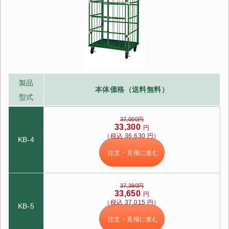
カートへ進む
無料お見積する
お買い物を続ける
製品
本体価格（送料無料）
型式
37,000円
33,300
円
（税込 36,630 円）
KB-4
注文・見積に進む
37,390円
33,650
円
（税込 37,015 円）
KB-5
注文・見積に進む