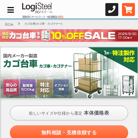
業務用スチールラック・物流機器の
通販
ホーム
カゴ台車(カゴ車・カゴテナー)
本体価格表
欲しいサイズや仕様から選定
無料相談・見積依頼する