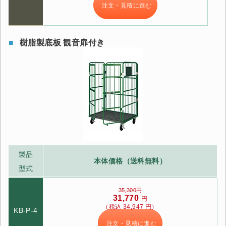
注文・見積に進む
樹脂製底板 観音扉付き
製品
本体価格（送料無料）
型式
35,300円
31,770
円
（税込 34,947 円）
KB-P-4
注文・見積に進む