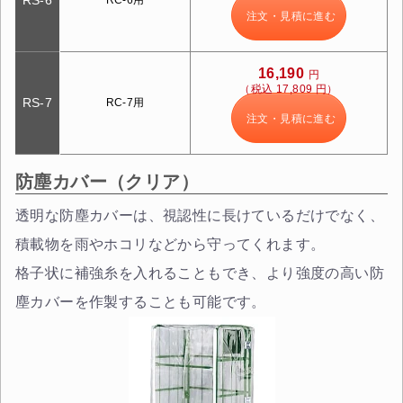
注文・見積に進む
16,190
円
（税込 17,809 円）
RS-7
RC-7用
注文・見積に進む
防塵カバー（クリア）
透明な防塵カバーは、視認性に長けているだけでなく、
積載物を雨やホコリなどから守ってくれます。
格子状に補強糸を入れることもでき、より強度の高い防
塵カバーを作製することも可能です。