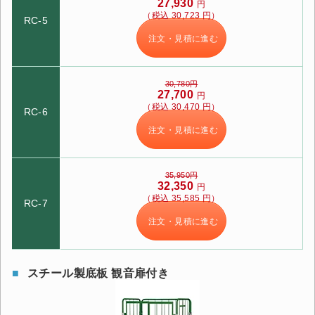
27,930
円
（税込 30,723 円）
RC-5
注文・見積に進む
30,780円
27,700
円
（税込 30,470 円）
RC-6
注文・見積に進む
35,950円
32,350
円
カートに追加しました。
（税込 35,585 円）
RC-7
注文・見積に進む
スチールラック3台以上の場合、見積書にてお値引き保証い
たします！
1台でも大量導入でも無料お見積・ご注文を受け付けており
スチール製底板 観音扉付き
ます(安心保証付き)