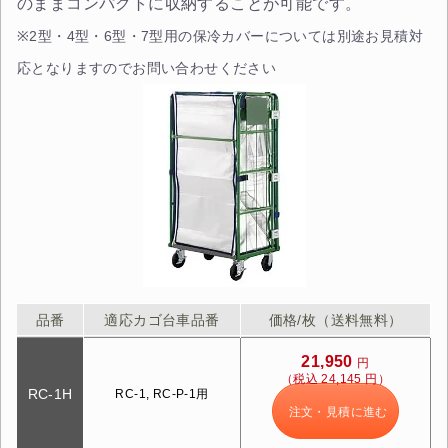
のままコンパクトに収納することが可能です。
※2型・4型・6型・7型用の保冷カバーについては別途お見積対
応となりますのでお問い合わせください
品番
適応カゴ台車品番
価格/枚（送料無料）
21,950
円
（税込 24,145 円）
RC-1H
RC-1, RC-P-1用
注文・見積に進む