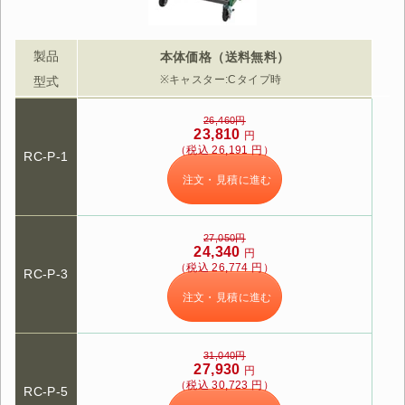
製品
本体価格（送料無料）
※キャスター:Cタイプ時
型式
26,460円
23,810
円
（税込 26,191 円）
RC-P-1
注文・見積に進む
27,050円
24,340
円
（税込 26,774 円）
RC-P-3
注文・見積に進む
31,040円
27,930
円
（税込 30,723 円）
RC-P-5