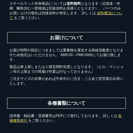
スチールラック本体商品については
送料無料
となります（北海道・沖
縄、離島含む一部地域は別途送料お見積りとなります）。 パーツのみ
お買い上げの場合は別途送料が発生します。 詳しくは
送料/配送につい
て
をご覧ください。
お届けについて
お届け時間の指定につきましては重量物を運送する路線混載便となりま
すため指定はいただけません。 AM9:00～PM6:00内にてお届け致しま
す。
製品は車上渡しまたは１階玄関軒先渡しとなります。（ビル・マンショ
ン等の上階までの荷揚げ作業は行なっておりません）
ご注文サイズの在庫があれば午前中のご注文・ご入金で翌営業日出荷い
たします。
各種書類について
請求書・納品書・見積書等はPDFにて発行しております。 詳しくは
各
種書類発行
をご覧ください。