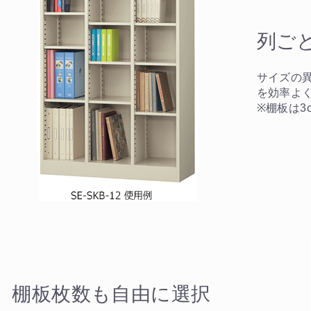
列ご
サイズの
を効率よ
※棚板は3
棚板枚数も自由に選択