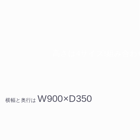
物を続ける
無料お見積する
カー
高さは4サイズ!組み合わ
W900×D350
横幅と奥行は