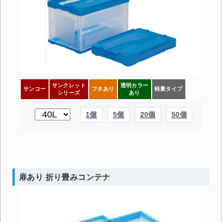
サンクレット
透明カラー
サンコー
フタあり
軽量タイプ
シリーズ
あり
1個
5個
20個
50個
扉あり 折り畳みコンテナ