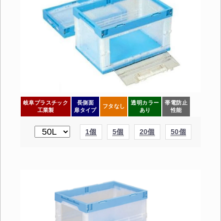
岐阜プラスチック
長側面
透明カラー
帯電防止
フタなし
工業製
扉タイプ
あり
性能
1個
5個
20個
50個