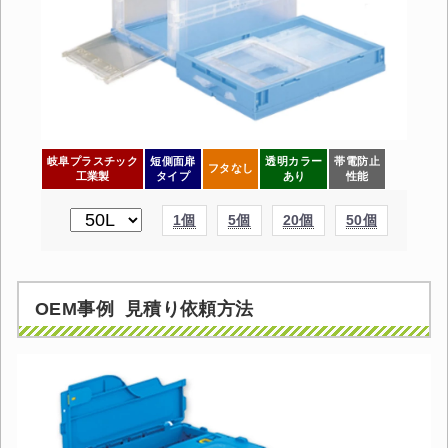
岐阜プラスチック
短側面扉
透明カラー
帯電防止
フタなし
工業製
タイプ
あり
性能
1個
5個
20個
50個
OEM事例 見積り依頼方法