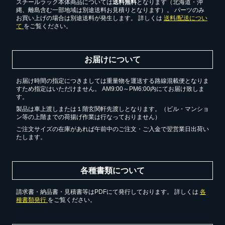
スチールラック本体商品については
送料無料
となります（北海道・沖
縄、離島含む一部地域は別途送料お見積りとなります）。 パーツのみ
お買い上げの場合は別途送料が発生します。 詳しくは
送料/配送につい
て
をご覧ください。
お届けについて
お届け時間の指定につきましては重量物を運送する路線混載便となりま
すため指定はいただけません。 AM9:00～PM6:00内にてお届け致しま
す。
製品は車上渡しまたは１階玄関軒先渡しとなります。（ビル・マンショ
ン等の上階までの荷揚げ作業は行なっておりません）
ご注文サイズの在庫があれば午前中のご注文・ご入金で翌営業日出荷い
たします。
各種書類について
請求書・納品書・見積書等はPDFにて発行しております。 詳しくは
各
種書類発行
をご覧ください。