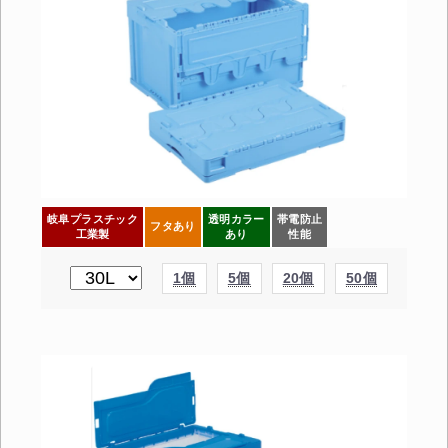
岐阜プラスチック
透明カラー
帯電防止
フタあり
工業製
あり
性能
1個
5個
20個
50個