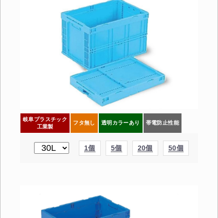
岐阜プラスチック
フタ無し
透明カラーあり
帯電防止性能
工業製
1個
5個
20個
50個