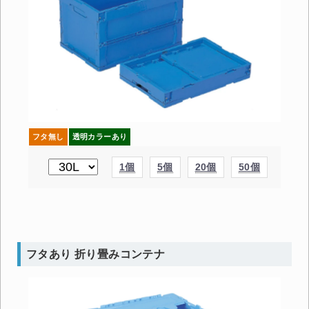
フタ無し
透明カラーあり
1個
5個
20個
50個
フタあり 折り畳みコンテナ