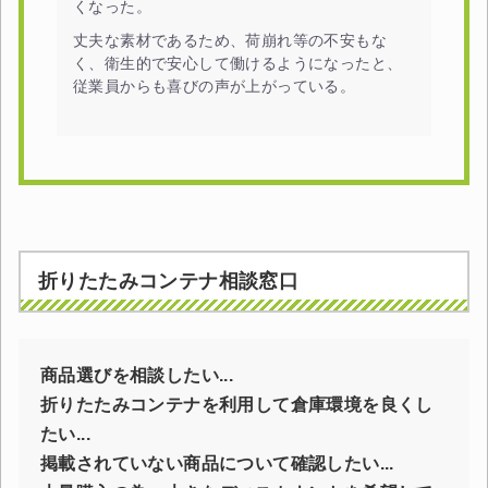
くなった。
スチールラック3台以上の場合、見積書にてお値引き保証い
丈夫な素材であるため、荷崩れ等の不安もな
たします！
く、衛生的で安心して働けるようになったと、
1台でも大量導入でも無料お見積・ご注文を受け付けており
従業員からも喜びの声が上がっている。
ます(安心保証付き)
カートへ進む
無料お見積する
折りたたみコンテナ相談窓口
お買い物を続ける
商品選びを相談したい...
折りたたみコンテナを利用して倉庫環境を良くし
たい...
掲載されていない商品について確認したい...