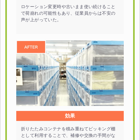
ロケーション変更時や古いまま使い続けること
で荷崩れの可能性もあり、従業員からは不安の
声が上がっていた。
効果
折りたたみコンテナを積み重ねてピッキング棚
カートに追加しました。
として利用することで、補修や交換の手間がな