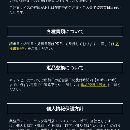
ン等の上階までの荷揚げ作業は行なっておりません）
ご注文サイズの在庫があれば午前中のご注文・ご入金で翌営業日出荷い
たします。
各種書類について
請求書・納品書・見積書等はPDFにて発行しております。 詳しくは
各
種書類発行
をご覧ください。
返品交換について
キャンセルについては出荷日の前営業日の受付時間内【10時～15時】
までに必ずお電話でご連絡下さい。 詳しくは
返品/交換手続き
をご覧く
ださい。
個人情報保護方針
業務用スチールラック専門店 ロジスチール（以下、当社とします）
は、個人を特定・識別しうる情報（以下、個人情報といいます）の取り