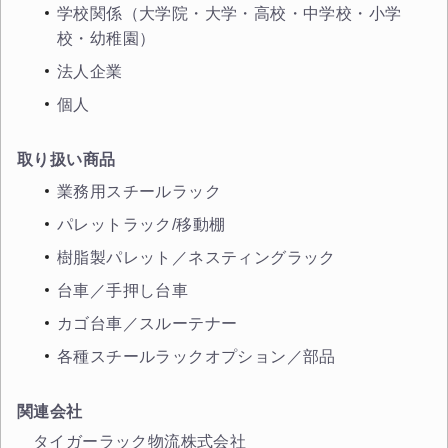
学校関係（大学院・大学・高校・中学校・小学
校・幼稚園）
法人企業
個人
取り扱い商品
業務用スチールラック
パレットラック/移動棚
樹脂製パレット／ネスティングラック
台車／手押し台車
カートに追加しました。
カゴ台車／スルーテナー
スチールラック3台以上の場合、見積書にてお値引き保証い
各種スチールラックオプション／部品
たします！
1台でも大量導入でも無料お見積・ご注文を受け付けており
関連会社
ます(安心保証付き)
タイガーラック物流株式会社