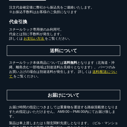
注文代金確定後に弊社から振込先をご連絡いたします。
※お振込手数料はお客様のご負担になります
代金引換
スチールラック専用便のみ利用可。
代金とは別に手数料が発生します。
詳しくは
お支払い方法
をご覧ください。
送料について
スチールラック本体商品については
送料無料
となります（北海道・沖
縄、離島含む一部地域は別途送料お見積りとなります）。 パーツのみ
お買い上げの場合は別途送料が発生します。 詳しくは
送料/配送につい
て
をご覧ください。
お届けについて
お届け時間の指定につきましては重量物を運送する路線混載便となりま
すため指定はいただけません。 AM9:00～PM6:00内にてお届け致しま
す。
製品は車上渡しまたは１階玄関軒先渡しとなります。（ビル・マンショ