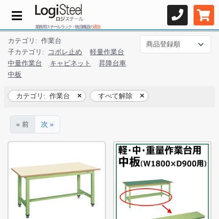
業務用スチールラック・物流機器の
通販
カテゴリ:
作業台
子カテゴリ:
コボレ止め
軽量作業台
中量作業台
キャビネット
昇降台車
中板
カテゴリ:
作業台
すべて解除
« 前
次 »