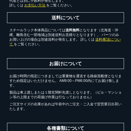
代金とは別に手数料が発生します。
詳しくは
お支払い方法
をご覧ください。
送料について
スチールラック本体商品については
送料無料
となります（北海道・沖
縄、離島含む一部地域は別途送料お見積りとなります）。 パーツのみ
お買い上げの場合は別途送料が発生します。 詳しくは
送料/配送につい
て
をご覧ください。
お届けについて
お届け時間の指定につきましては重量物を運送する路線混載便となりま
すため指定はいただけません。 AM9:00～PM6:00内にてお届け致しま
す。
製品は車上渡しまたは１階玄関軒先渡しとなります。（ビル・マンショ
ン等の上階までの荷揚げ作業は行なっておりません）
ご注文サイズの在庫があれば午前中のご注文・ご入金で翌営業日出荷い
たします。
各種書類について