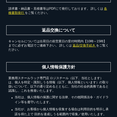
請求書・納品書・見積書等はPDFにて発行しております。 詳しくは
各
種書類発行
をご覧ください。
返品交換について
キャンセルについては出荷日の前営業日の受付時間内【10時～15時】
までに必ずお電話でご連絡下さい。 詳しくは
返品/交換手続き
をご覧く
ださい。
個人情報保護方針
業務用スチールラック専門店 ロジスチール（以下、当社とします）
は、個人を特定・識別しうる情報（以下、個人情報といいます）の取り
扱いについて、以下の通り定めるとともに、当社の社会的責務であると
認識し、これを推進いたします。
当社は、個人情報の保護に関する法律、その他関係法令・ガイドラ
イン等を遵守いたします。
当社が、お客様から個人情報を収集する場合は利用目的を明示し承
諾を得た上で 目的を達成しうる範囲内で収集／使用いたします。