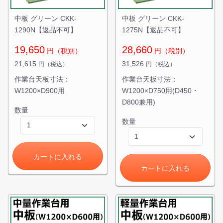
中板 グリーン CKK-
中板 グリーン CKK-
1290N【返品不可】
1275N【返品不可】
19,650
28,660
円（税別）
円（税別）
21,615
31,526
円（税込）
円（税込）
作業台天板寸法：
作業台天板寸法：
W1200×D900用
W1200×D750用(D450・
D800兼用)
数量
カートに追加しました。
数量
スチールラック3台以上の場合、見積書にてお値引き保証い
たします！
カートに入れる
1台でも大量導入でも無料お見積・ご注文を受け付けており
カートに入れる
ます(安心保証付き)
カートへ進む