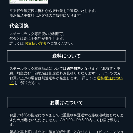
注文代金確定後に弊社から振込先をご連絡いたします。
※お振込手数料はお客様のご負担になります
代金引換
スチールラック専用便のみ利用可。
代金とは別に手数料が発生します。
詳しくは
お支払い方法
をご覧ください。
送料について
スチールラック本体商品については
送料無料
となります（北海道・沖
縄、離島含む一部地域は別途送料お見積りとなります）。 パーツのみ
お買い上げの場合は別途送料が発生します。 詳しくは
送料/配送につい
て
をご覧ください。
お届けについて
お届け時間の指定につきましては重量物を運送する路線混載便となりま
すため指定はいただけません。 AM9:00～PM6:00内にてお届け致しま
す。
製品は車上渡しまたは１階玄関軒先渡しとなります。（ビル・マンショ