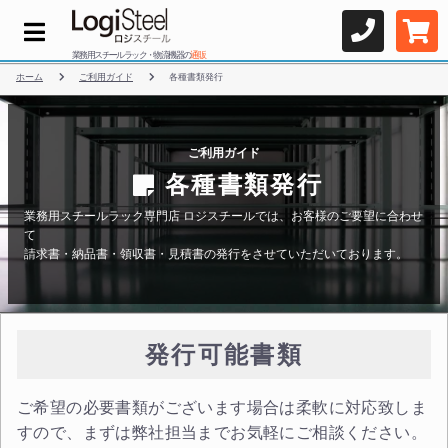
業務用スチールラック・物流機器の
通販
ホーム
ご利用ガイド
各種書類発行
ご利用ガイド
各種書類発行
業務用スチールラック専門店 ロジスチールでは、お客様のご要望に合わせ
て
請求書・納品書・領収書・見積書の発行をさせていただいております。
発行可能書類
ご希望の必要書類がございます場合は柔軟に対応致しま
すので、まずは弊社担当までお気軽にご相談ください。