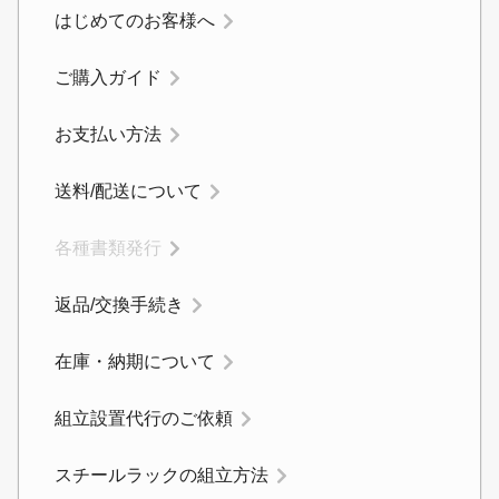
はじめてのお客様へ
ご購入ガイド
お支払い方法
送料/配送について
各種書類発行
返品/交換手続き
カートに追加しました。
在庫・納期について
スチールラック3台以上の場合、見積書にてお値引き保証い
組立設置代行のご依頼
たします！
1台でも大量導入でも無料お見積・ご注文を受け付けており
ます(安心保証付き)
スチールラックの組立方法