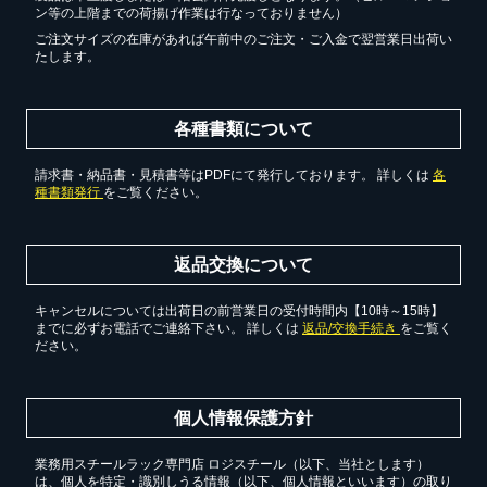
ン等の上階までの荷揚げ作業は行なっておりません）
ご注文サイズの在庫があれば午前中のご注文・ご入金で翌営業日出荷い
たします。
各種書類について
請求書・納品書・見積書等はPDFにて発行しております。 詳しくは
各
種書類発行
をご覧ください。
返品交換について
キャンセルについては出荷日の前営業日の受付時間内【10時～15時】
までに必ずお電話でご連絡下さい。 詳しくは
返品/交換手続き
をご覧く
ださい。
個人情報保護方針
業務用スチールラック専門店 ロジスチール（以下、当社とします）
は、個人を特定・識別しうる情報（以下、個人情報といいます）の取り