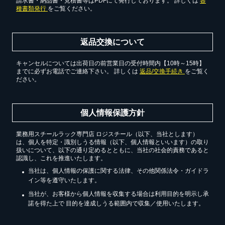
請求書・納品書・見積書等はPDFにて発行しております。 詳しくは
各
種書類発行
をご覧ください。
返品交換について
キャンセルについては出荷日の前営業日の受付時間内【10時～15時】
までに必ずお電話でご連絡下さい。 詳しくは
返品/交換手続き
をご覧く
ださい。
個人情報保護方針
業務用スチールラック専門店 ロジスチール（以下、当社とします）
は、個人を特定・識別しうる情報（以下、個人情報といいます）の取り
扱いについて、以下の通り定めるとともに、当社の社会的責務であると
認識し、これを推進いたします。
当社は、個人情報の保護に関する法律、その他関係法令・ガイドラ
イン等を遵守いたします。
当社が、お客様から個人情報を収集する場合は利用目的を明示し承
諾を得た上で 目的を達成しうる範囲内で収集／使用いたします。