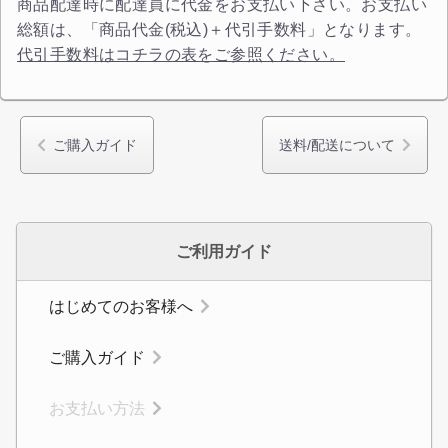
商品配達時に配達員に代金をお支払い下さい。お支払い
総額は、「商品代金(税込)＋代引手数料」となります。
代引手数料はコチラの表をご参照ください。
ご購入ガイド
送料/配送について
カートに追加しました。
商品価格合計
手数料
ご利用ガイド
スチールラック3台以上の場合、見積書にてお値引き保証い
～30,000円
330円
たします！
はじめてのお客様へ
1台でも大量導入でも無料お見積・ご注文を受け付けており
30,001～100,000円
550円
ます(安心保証付き)
ご購入ガイド
100,001～200,000円
1,100円
お支払い方法
カートへ進む
200,001～300,000円
2,200円