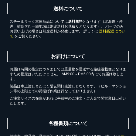
送料について
スチールラック本体商品については
送料無料
となります（北海道・沖
縄、離島含む一部地域は別途送料お見積りとなります）。 パーツのみ
お買い上げの場合は別途送料が発生します。 詳しくは
送料/配送につい
て
をご覧ください。
お届けについて
お届け時間の指定につきましては重量物を運送する路線混載便となりま
すため指定はいただけません。 AM9:00～PM6:00内にてお届け致しま
す。
製品は車上渡しまたは１階玄関軒先渡しとなります。（ビル・マンショ
ン等の上階までの荷揚げ作業は行なっておりません）
ご注文サイズの在庫があれば午前中のご注文・ご入金で翌営業日出荷い
たします。
各種書類について