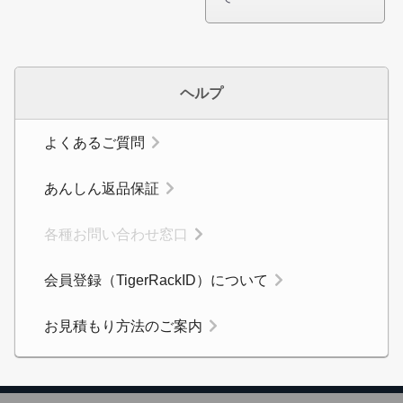
ヘルプ
よくあるご質問
あんしん返品保証
カートに追加しました。
各種お問い合わせ窓口
スチールラック3台以上の場合、見積書にてお値引き保証い
会員登録（TigerRackID）について
たします！
1台でも大量導入でも無料お見積・ご注文を受け付けており
お見積もり方法のご案内
ます(安心保証付き)
カートへ進む