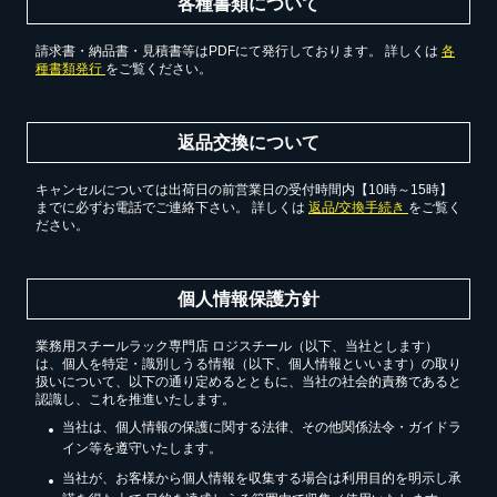
各種書類について
請求書・納品書・見積書等はPDFにて発行しております。 詳しくは
各
種書類発行
をご覧ください。
返品交換について
キャンセルについては出荷日の前営業日の受付時間内【10時～15時】
までに必ずお電話でご連絡下さい。 詳しくは
返品/交換手続き
をご覧く
ださい。
個人情報保護方針
業務用スチールラック専門店 ロジスチール（以下、当社とします）
は、個人を特定・識別しうる情報（以下、個人情報といいます）の取り
扱いについて、以下の通り定めるとともに、当社の社会的責務であると
認識し、これを推進いたします。
当社は、個人情報の保護に関する法律、その他関係法令・ガイドラ
イン等を遵守いたします。
当社が、お客様から個人情報を収集する場合は利用目的を明示し承