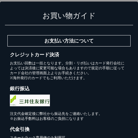
お買い物ガイド
無料お見積する
お買い物を続ける
お支払い方法について
クレジットカード決済
お支払い回数は一括となります。分割・リボ払いはカード発行会社に
よっては決済後に変更可能な場合もありますので規定の手順に従って
カード会社の管理画面上よりお手続きください。
※海外発行のカードでもご利用いただけます。
銀行振込
注文代金確定後に弊社から振込先をご連絡いたします。
※お振込手数料はお客様のご負担になります
代金引換
スチールラック専用便のみ利用可。