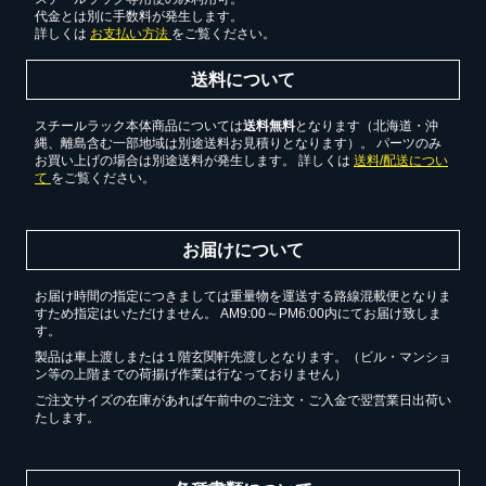
代金とは別に手数料が発生します。
詳しくは
お支払い方法
をご覧ください。
送料について
スチールラック本体商品については
送料無料
となります（北海道・沖
縄、離島含む一部地域は別途送料お見積りとなります）。 パーツのみ
お買い上げの場合は別途送料が発生します。 詳しくは
送料/配送につい
て
をご覧ください。
お届けについて
お届け時間の指定につきましては重量物を運送する路線混載便となりま
すため指定はいただけません。 AM9:00～PM6:00内にてお届け致しま
す。
製品は車上渡しまたは１階玄関軒先渡しとなります。（ビル・マンショ
ン等の上階までの荷揚げ作業は行なっておりません）
ご注文サイズの在庫があれば午前中のご注文・ご入金で翌営業日出荷い
たします。