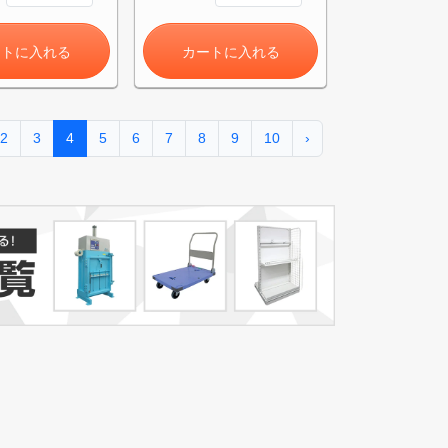
ートに入れる
カートに入れる
2
3
4
5
6
7
8
9
10
›
き)
トへ進む