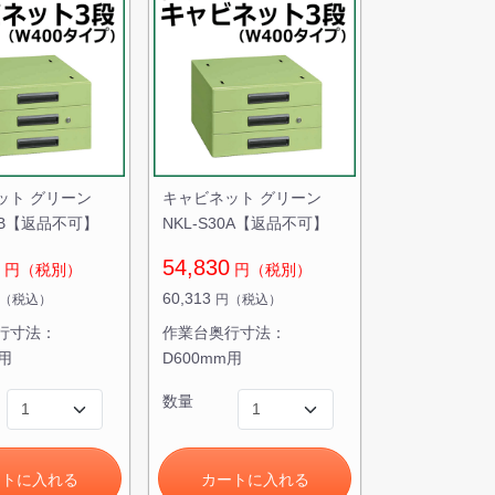
ット グリーン
キャビネット グリーン
30B【返品不可】
NKL-S30A【返品不可】
54,830
円（税別）
円（税別）
60,313
（税込）
円（税込）
行寸法：
作業台奥行寸法：
m用
D600mm用
数量
ートに入れる
カートに入れる