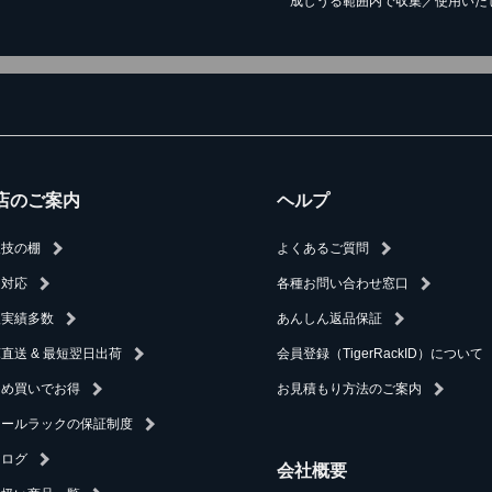
成しうる範囲内で収集／使用いた
店のご案内
ヘルプ
人技の棚
よくあるご質問
速対応
各種お問い合わせ窓口
入実績多数
あんしん返品保証
直送 & 最短翌日出荷
会員登録（TigerRackID）について
とめ買いでお得
お見積もり方法のご案内
チールラックの保証制度
タログ
会社概要