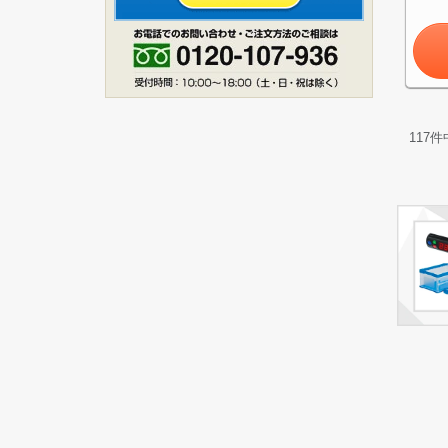
117
件
ス
1
お買い