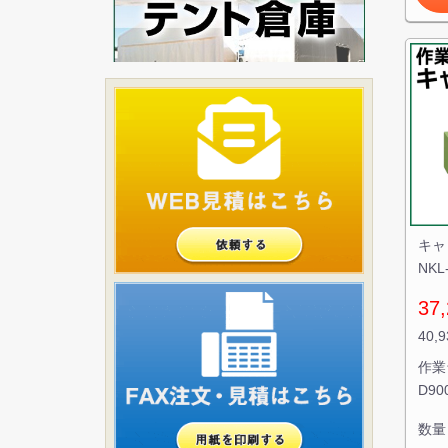
キャ
NK
37,
40,
作業
D9
数量