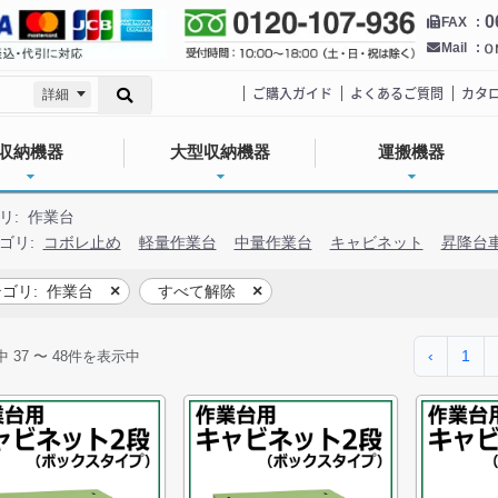
0
FAX
Mail
ご購入ガイド
よくあるご質問
カタ
詳細
収納機器
大型収納機器
運搬機器
リ:
作業台
ゴリ:
コボレ止め
軽量作業台
中量作業台
キャビネット
昇降台
ゴリ:
作業台
すべて解除
‹
1
中
37
〜
48
件を表示中