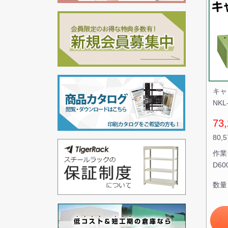
キャ
NK
73,
80,
作業
D6
数量