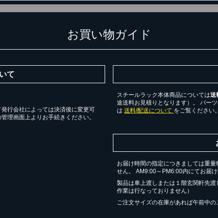
お買い物ガイド
いて
スチールラック本体商品については
送
途送料お見積りとなります）。 パー
ド発行会社によっては決済後に変更可
は
送料/配送について
をご覧ください
の管理画面上よりお手続きください。
お届け時間の指定につきましては重量
せん。 AM9:00～PM6:00内にてお
製品は車上渡しまたは１階玄関軒先渡
作業は行なっておりません）
ご注文サイズの在庫があれば午前中の