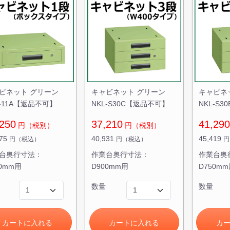
ビネット グリーン
キャビネット グリーン
キャビネ
L-11A【返品不可】
NKL-S30C【返品不可】
NKL-S
250
37,210
41,290
円（税別）
円（税別）
575
40,931
45,419
円（税込）
円（税込）
円
台奥行寸法：
作業台奥行寸法：
作業台奥
00mm用
D900mm用
D750m
数量
数量
カートに入れる
カートに入れる
カ