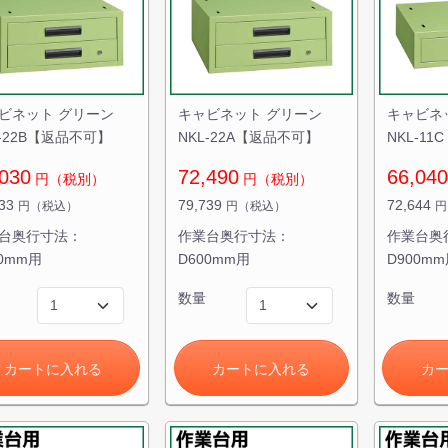
ビネット グリーン
キャビネット グリーン
キャビネ
L-22B【返品不可】
NKL-22A【返品不可】
NKL-1
030
72,490
66,040
円（税別）
円（税別）
133
79,739
72,644
円（税込）
円（税込）
円
台奥行寸法：
作業台奥行寸法：
作業台奥
50mm用
D600mm用
D900m
数量
数量
カートに入れる
カートに入れる
カ