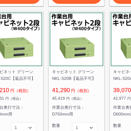
ビネット グリーン
キャビネット グリーン
キャビネ
L-S20C【返品不可】
NKL-S20B【返品不可】
NKL-S
210
41,290
39,070
円（税別）
円（税別）
931
45,419
42,977
円（税込）
円（税込）
円
台奥行寸法：
作業台奥行寸法：
作業台奥
00mm用
D750mm用
D600m
数量
数量