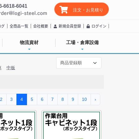
6-6618-6041
注文・お見積り
ログ
全商品一覧
会社概要
新規会員登録
ログイン
物流資材
工場・倉庫設備
車
中板
2
3
4
5
6
7
8
9
10
›