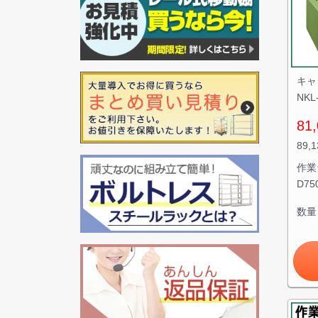
キャ
NK
81,
89,
作業
D7
数量