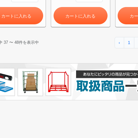
カートに入れる
カートに入れる
カ
‹
1
中
37
〜
48
件を表示中
カートに追加しました。
チールラック3台以上の場合、見積書にてお値引き保証いたします！
台でも大量導入でも無料お見積・ご注文を受け付けております(安心保証付
物を続ける
無料お見積する
カー