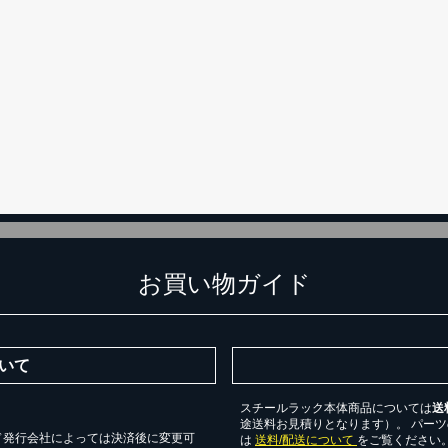
カートに追加しました。
チールラック3台以上の場合、見積書にてお値引き保証いたします！
台でも大量導入でも無料お見積・ご注文を受け付けております(安心保証付
物を続ける
無料お見積する
カー
お買い物ガイド
いて
スチールラック本体商品については
送
途送料お見積りとなります）。 パー
ド発行会社によっては決済後に変更可
は
送料/配送について
をご覧ください