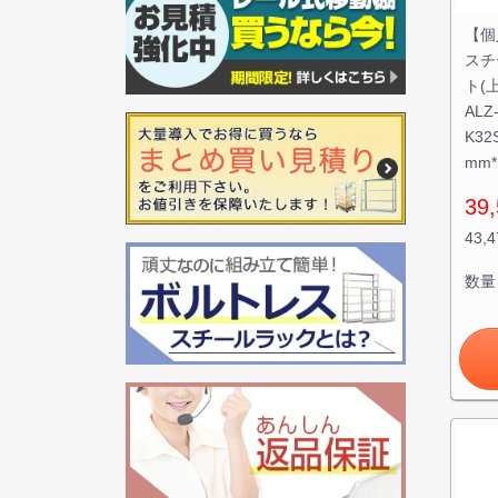
【個
スチ
ト(
ALZ
K32
mm*
39,
43,
数量