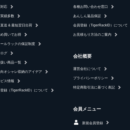
速対応
各種お問い合わせ窓口
入実績多数
あんしん返品保証
直送 & 最短翌日出荷
会員登録（TigerRackID）について
とめ買いでお得
お見積もり方法のご案内
チールラックの保証制度
タログ
会社概要
り扱い商品一覧
運営会社について
人向オシャレ収納のアイデア
プライバシーポリシー
ービス情報
特定商取引法に基づく表記
登録（TigerRackID）について
会員メニュー
新規会員登録