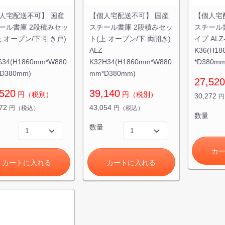
人宅配送不可】 国産
【個人宅配送不可】 国産
【個人宅
ール書庫 2段積みセッ
スチール書庫 2段積みセッ
スチール
上:オープン/下:引き戸)
ト(上:オープン/下:両開き)
イプ ALZ
-
ALZ-
K36(H1
S34(H1860mm*W880
K32H34(H1860mm*W880
*D380mm
D380mm)
mm*D380mm)
27,520
520
39,140
円（税別）
円（税別）
30,272
円
472
43,054
円（税込）
円（税込）
数量
数量
カ
カートに入れる
カートに入れる