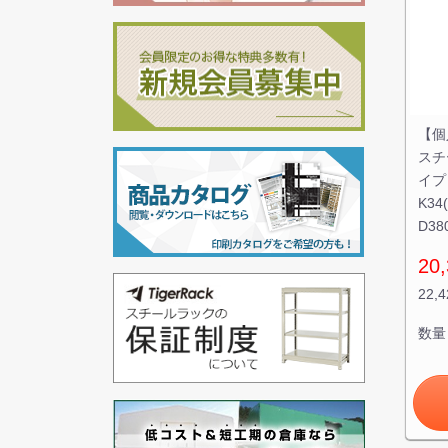
【個
スチ
イプ 
K34
D38
20,
22,
数量