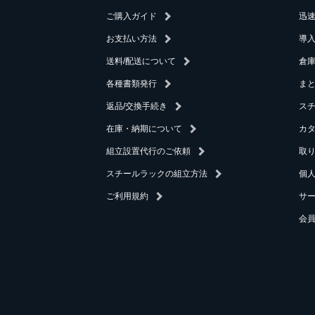
ご購入ガイド
迅
お支払い方法
導
送料/配送について
倉庫
各種書類発行
ま
返品/交換手続き
ス
在庫・納期について
カ
組立設置代行のご依頼
取
スチールラックの組立方法
個
ご利用規約
サ
会員