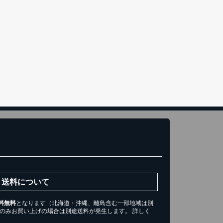
き)
トへ進む
送料について
料無料
となります（北海道・沖縄、離島含む一部地域は別
ツのみお買い上げの場合は別途送料が発生します。 詳しく
。