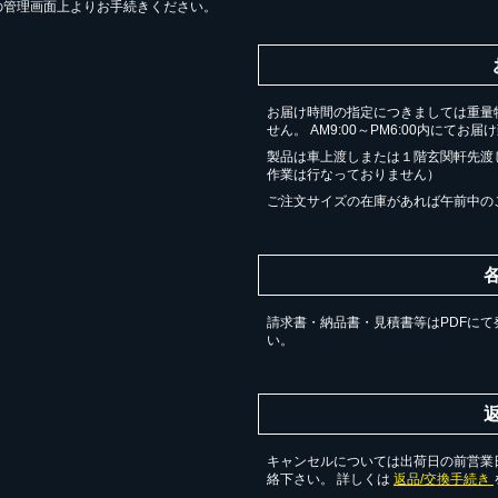
の管理画面上よりお手続きください。
お届け時間の指定につきましては重量
せん。 AM9:00～PM6:00内にてお
製品は車上渡しまたは１階玄関軒先渡
作業は行なっておりません）
ご注文サイズの在庫があれば午前中の
請求書・納品書・見積書等はPDFにて
い。
キャンセルについては出荷日の前営業日
絡下さい。 詳しくは
返品/交換手続き