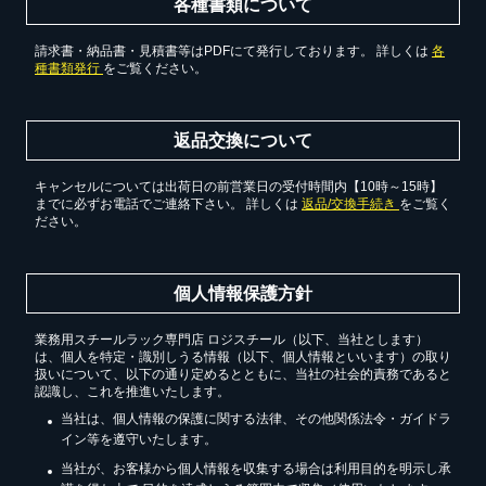
各種書類について
請求書・納品書・見積書等はPDFにて発行しております。 詳しくは
各
種書類発行
をご覧ください。
返品交換について
キャンセルについては出荷日の前営業日の受付時間内【10時～15時】
までに必ずお電話でご連絡下さい。 詳しくは
返品/交換手続き
をご覧く
ださい。
個人情報保護方針
業務用スチールラック専門店 ロジスチール（以下、当社とします）
は、個人を特定・識別しうる情報（以下、個人情報といいます）の取り
扱いについて、以下の通り定めるとともに、当社の社会的責務であると
認識し、これを推進いたします。
当社は、個人情報の保護に関する法律、その他関係法令・ガイドラ
イン等を遵守いたします。
当社が、お客様から個人情報を収集する場合は利用目的を明示し承