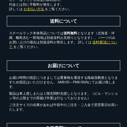
代金とは別に手数料が発生します。
詳しくは
お支払い方法
をご覧ください。
送料について
スチールラック本体商品については
送料無料
となります（北海道・沖
縄、離島含む一部地域は別途送料お見積りとなります）。 パーツのみ
お買い上げの場合は別途送料が発生します。 詳しくは
送料/配送につい
て
をご覧ください。
お届けについて
お届け時間の指定につきましては重量物を運送する路線混載便となりま
すため指定はいただけません。 AM9:00～PM6:00内にてお届け致しま
す。
製品は車上渡しまたは１階玄関軒先渡しとなります。（ビル・マンショ
ン等の上階までの荷揚げ作業は行なっておりません）
ご注文サイズの在庫があれば午前中のご注文・ご入金で翌営業日出荷い
たします。