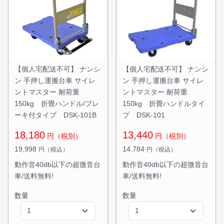
カートに追加しました。
スチールラック3台以上の場合、見積書にてお値引き保証い
たします！
1台でも大量導入でも無料お見積・ご注文を受け付けており
【個人宅配送不可】 ナンシ
【個人宅配送不可】 ナンシ
ます(安心保証付き)
ン 手押し運搬台車 サイレ
ン 手押し運搬台車 サイレ
ントマスター 耐荷重
ントマスター 耐荷重
150kg 折畳ハンドル/ブレ
カートへ進む
150kg 折畳ハンドルタイ
ーキ付タイプ DSK-101B
プ DSK-101
18,180
13,440
円（税別）
円（税別）
無料お見積する
19,998
14,784
円（税込）
円（税込）
動作音40db以下の超微音台
動作音40db以下の超微音台
お買い物を続ける
車/送料無料!
車/送料無料!
数量
数量