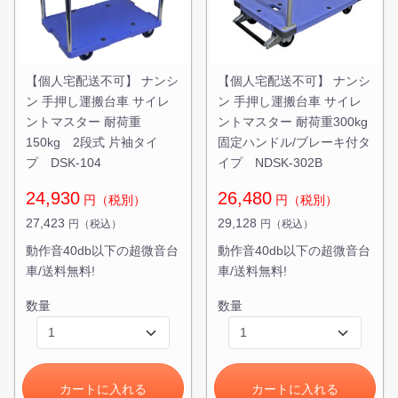
【個人宅配送不可】 ナンシ
【個人宅配送不可】 ナンシ
ン 手押し運搬台車 サイレ
ン 手押し運搬台車 サイレ
ントマスター 耐荷重
ントマスター 耐荷重300kg
150kg 2段式 片袖タイ
固定ハンドル/ブレーキ付タ
プ DSK-104
イプ NDSK-302B
24,930
26,480
円（税別）
円（税別）
27,423
29,128
円（税込）
円（税込）
動作音40db以下の超微音台
動作音40db以下の超微音台
車/送料無料!
車/送料無料!
数量
数量
カートに入れる
カートに入れる