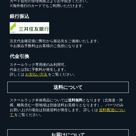
カード会社の管理画面上よりお手続きください。
※海外発行のカードでもご利用いただけます。
銀行振込
カートに追加しました。
注文代金確定後に弊社から振込先をご連絡いたします。
※お振込手数料はお客様のご負担になります
スチールラック3台以上の場合、見積書にてお値引き保証い
代金引換
たします！
スチールラック専用便のみ利用可。
1台でも大量導入でも無料お見積・ご注文を受け付けており
代金とは別に手数料が発生します。
詳しくは
お支払い方法
をご覧ください。
ます(安心保証付き)
送料について
カートへ進む
スチールラック本体商品については
送料無料
となります（北海道・沖
縄、離島含む一部地域は別途送料お見積りとなります）。 パーツのみ
お買い上げの場合は別途送料が発生します。 詳しくは
送料/配送につい
て
をご覧ください。
無料お見積する
お届けについて