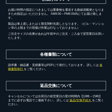
お買い物を続ける
お届け時間の指定につきましては重量物を運送する路線混載便となりま
すため指定はいただけません。 AM9:00～PM6:00内にてお届け致しま
す。
製品は車上渡しまたは１階玄関軒先渡しとなります。（ビル・マンショ
ン等の上階までの荷揚げ作業は行なっておりません）
ご注文サイズの在庫があれば午前中のご注文・ご入金で翌営業日出荷い
たします。
各種書類について
請求書・納品書・見積書等はPDFにて発行しております。 詳しくは
各
種書類発行
をご覧ください。
返品交換について
キャンセルについては出荷日の前営業日の受付時間内【10時～15時】
までに必ずお電話でご連絡下さい。 詳しくは
返品/交換手続き
をご覧く
ださい。