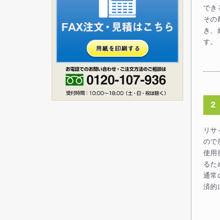
でき
その
き、
す。
2
リサ
ので
使用
るた
通常
済的