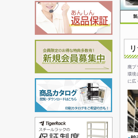
製
リ
廃プ
環境
に広