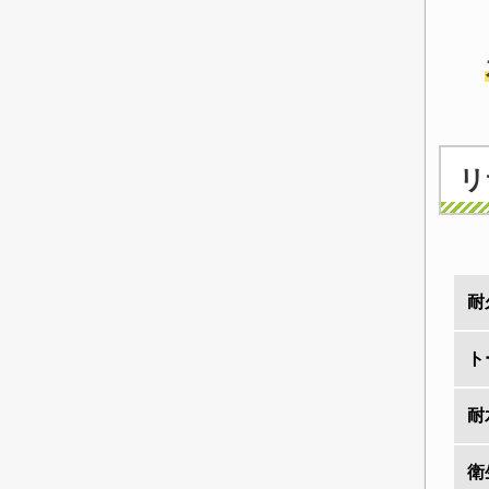
リ
耐
ト
耐
衛