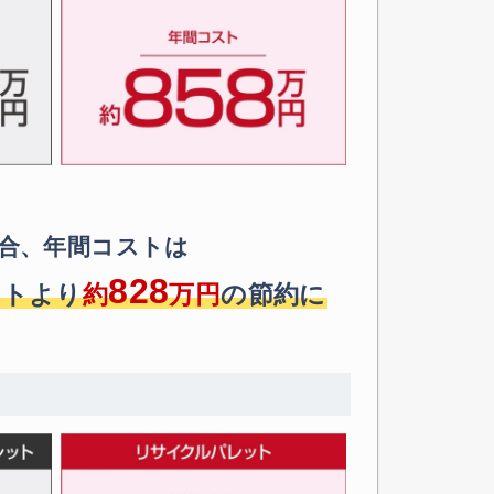
トへ進む
合、年間コストは
828
ットより
約
万円
の節約に