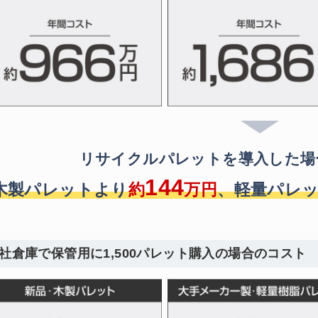
物を続ける
無料お見積する
カー
リサイクルパレットを導入した場
144
木製パレットより
約
万円
、
軽量パレ
社倉庫で保管用に1,500パレット購入の場合のコスト