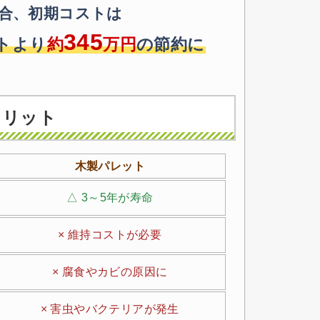
合、初期コストは
345
トより
約
万円
の節約に
メリット
木製パレット
△ 3～5年が寿命
× 維持コストが必要
× 腐食やカビの原因に
× 害虫やバクテリアが発生