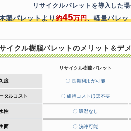
リサイクルパレットを導入した場
45
木製パレットより
約
万円
、
軽量パレッ
サイクル樹脂パレットのメリット＆デ
リサイクル樹脂パレット
久度
〇 長期利用が可能
ータルコスト
〇 維持コストほぼ不要
水性
〇 吸湿なし
生面
〇 洗浄可能