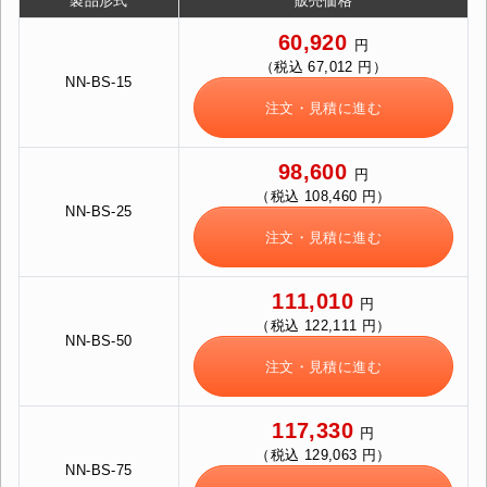
製品形式
販売価格
60,920
円
（税込 67,012 円）
NN-BS-15
注文・見積に進む
カートに追加しました。
98,600
円
スチールラック3台以上の場合、見積書にてお値引き保証い
（税込 108,460 円）
たします！
NN-BS-25
1台でも大量導入でも無料お見積・ご注文を受け付けており
注文・見積に進む
ます(安心保証付き)
111,010
円
カートへ進む
（税込 122,111 円）
NN-BS-50
注文・見積に進む
無料お見積する
117,330
円
（税込 129,063 円）
NN-BS-75
お買い物を続ける