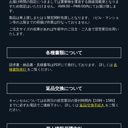
お届け時間の指定につきましては重量物を運送する路線混載便となりま
すため指定はいただけません。 AM9:00～PM6:00内にてお届け致しま
す。
製品は車上渡しまたは１階玄関軒先渡しとなります。（ビル・マンショ
ン等の上階までの荷揚げ作業は行なっておりません）
ご注文サイズの在庫があれば午前中のご注文・ご入金で翌営業日出荷い
たします。
各種書類について
請求書・納品書・見積書等はPDFにて発行しております。 詳しくは
各
種書類発行
をご覧ください。
返品交換について
キャンセルについては出荷日の前営業日の受付時間内【10時～15時】
までに必ずお電話でご連絡下さい。 詳しくは
返品/交換手続き
をご覧く
ださい。