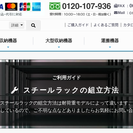
0
FAX
Mail
ご購入ガイド
よくあるご質問
カタ
詳細
収納機器
大型収納機器
運搬機器
ご利用ガイド
スチールラックの組立方法
スチールラックの組立方法は耐荷重モデルによって違います。
しているので、ご不明な点などありましたらお気軽にお問い合