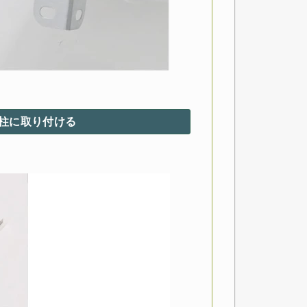
支柱に取り付ける
き)