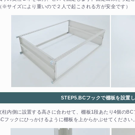
（※サイズにより重いので２人で起こされる方が安全です）
STEP5.BCフックで棚板を設置
支柱内側に設置する高さに合わせて、棚板1段あたり4個のB
BCフックにひっかけるように棚板を上からかぶせてください