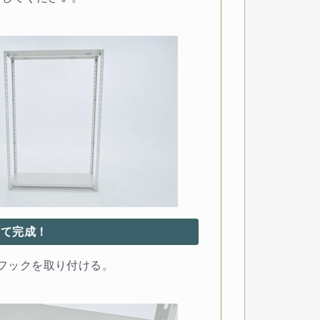
して完成！
Cフックを取り付ける。
。