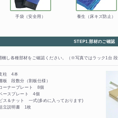
手袋（安全用）
養生（床キズ防止）
STEP1.部材のご確認
開梱し各種部材をご確認ください。（※写真ではラック1台 段
支柱 4本
棚板 段数分（割板仕様）
コーナープレート 8個
ベースプレート 4個
ビス＆ナット 一式(多めに入っております)
組立説明書 1枚