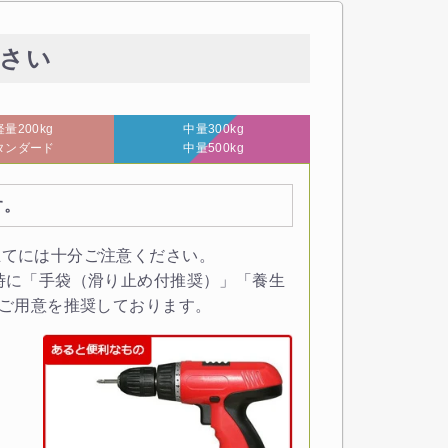
さい
量200kg
中量300kg
タンダード
中量500kg
す。
立てには十分ご注意ください。
時に「手袋（滑り止め付推奨）」「養生
のご用意を推奨しております。