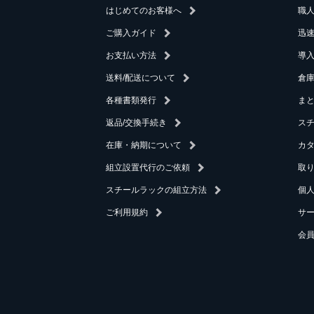
はじめてのお客様へ
職
ご購入ガイド
迅
お支払い方法
導
送料/配送について
倉庫
各種書類発行
ま
返品/交換手続き
ス
在庫・納期について
カ
組立設置代行のご依頼
取
スチールラックの組立方法
個
ご利用規約
サ
会員