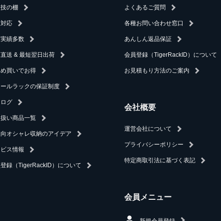
人技の棚
よくあるご質問
速対応
各種お問い合わせ窓口
入実績多数
あんしん返品保証
直送 & 最短翌日出荷
会員登録（TigerRackID）について
とめ買いでお得
お見積もり方法のご案内
チールラックの保証制度
タログ
会社概要
り扱い商品一覧
運営会社について
人向オシャレ収納のアイデア
プライバシーポリシー
ービス情報
特定商取引法に基づく表記
登録（TigerRackID）について
会員メニュー
新規会員登録