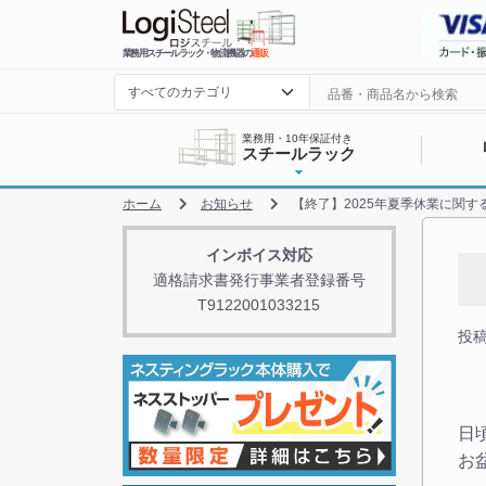
業務用スチールラック・物流機器の
通販
業務用・10年保証付き
スチールラック
ホーム
お知らせ
【終了】2025年夏季休業に関す
インボイス対応
適格請求書発行事業者登録番号
T9122001033215
投稿日
日
お