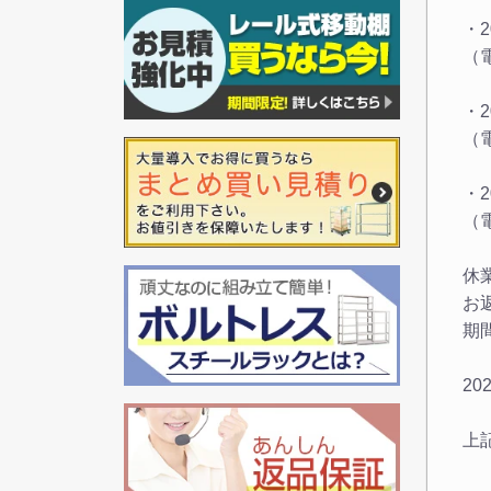
・2
（
・20
（
・2
（
休
お
期
20
上