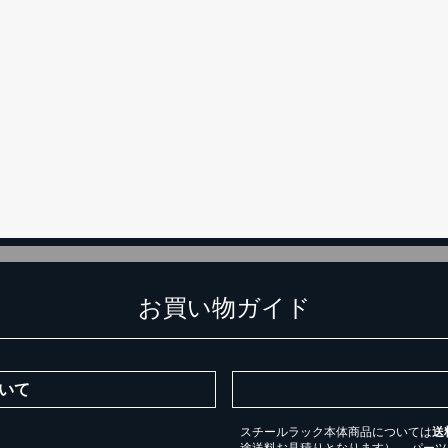
カートに追加しました。
チールラック3台以上の場合、見積書にてお値引き保証いたします！
台でも大量導入でも無料お見積・ご注文を受け付けております(安心保証付
物を続ける
無料お見積する
カー
お買い物ガイド
いて
スチールラック本体商品については
送
途送料お見積りとなります）。 パー