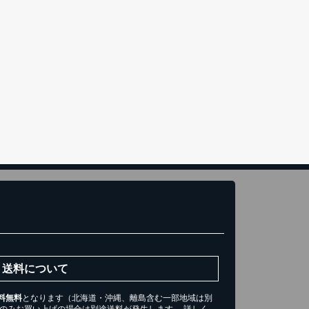
き)
トへ進む
送料について
料無料
となります（北海道・沖縄、離島含む一部地域は別
ツのみお買い上げの場合は別途送料が発生します。 詳しく