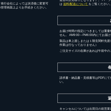
ド発行会社によっては決済後に変更可
は
送料/配送について
をご覧ください
の管理画面上よりお手続きください。
お届け時間の指定につきましては重量
せん。 AM9:00～PM6:00内にてお
製品は車上渡しまたは１階玄関軒先渡
作業は行なっておりません）
ご注文サイズの在庫があれば午前中の
請求書・納品書・見積書等はPDFにて
い。
キャンセルについては出荷日の前営業日