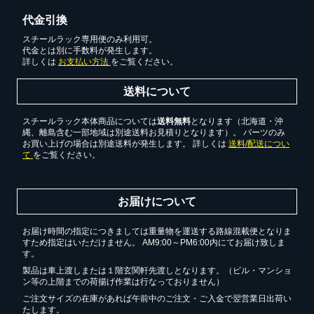
代金引換
カートに追加しました。
スチールラック専用便のみ利用可。
代金とは別に手数料が発生します。
詳しくは
お支払い方法
をご覧ください。
スチールラック3台以上の場合、見積書にてお値引き保証い
たします！
送料について
1台でも大量導入でも無料お見積・ご注文を受け付けており
ます(安心保証付き)
スチールラック本体商品については
送料無料
となります（北海道・沖
縄、離島含む一部地域は別途送料お見積りとなります）。 パーツのみ
お買い上げの場合は別途送料が発生します。 詳しくは
送料/配送につい
て
をご覧ください。
カートへ進む
お届けについて
無料お見積する
お届け時間の指定につきましては重量物を運送する路線混載便となりま
すため指定はいただけません。 AM9:00～PM6:00内にてお届け致しま
す。
お買い物を続ける
製品は車上渡しまたは１階玄関軒先渡しとなります。（ビル・マンショ
ン等の上階までの荷揚げ作業は行なっておりません）
ご注文サイズの在庫があれば午前中のご注文・ご入金で翌営業日出荷い
たします。