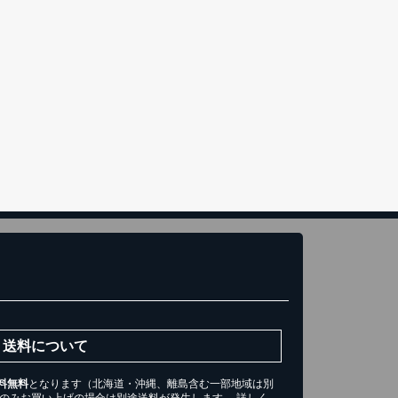
き)
トへ進む
送料について
料無料
となります（北海道・沖縄、離島含む一部地域は別
ツのみお買い上げの場合は別途送料が発生します。 詳しく