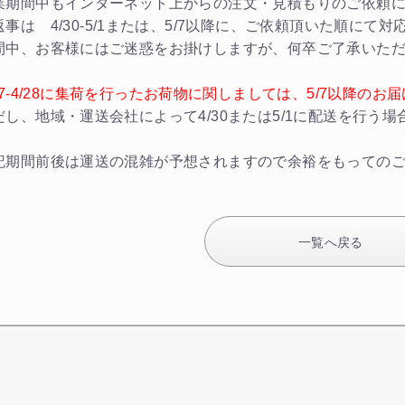
業期間中もインターネット上からの注文・見積もりのご依頼
返事は 4/30-5/1または、5/7以降に、ご依頼頂いた順にて
間中、お客様にはご迷惑をお掛けしますが、何卒ご了承いた
/27-4/28に集荷を行ったお荷物に関しましては、5/7以降の
だし、地域・運送会社によって4/30または5/1に配送を行う
記期間前後は運送の混雑が予想されますので余裕をもっての
一覧へ戻る