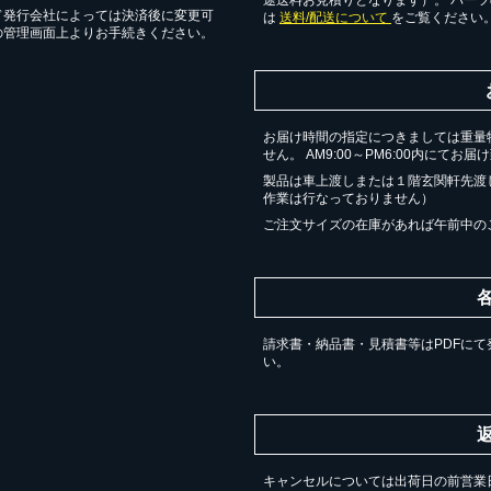
ド発行会社によっては決済後に変更可
は
送料/配送について
をご覧ください
の管理画面上よりお手続きください。
お届け時間の指定につきましては重量
せん。 AM9:00～PM6:00内にてお
製品は車上渡しまたは１階玄関軒先渡
作業は行なっておりません）
ご注文サイズの在庫があれば午前中の
請求書・納品書・見積書等はPDFにて
い。
キャンセルについては出荷日の前営業日