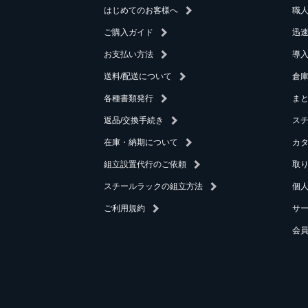
はじめてのお客様へ
職
ご購入ガイド
迅
お支払い方法
導
送料/配送について
倉庫
各種書類発行
ま
返品/交換手続き
ス
在庫・納期について
カ
組立設置代行のご依頼
取
スチールラックの組立方法
個
ご利用規約
サ
会員