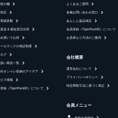
人技の棚
よくあるご質問
速対応
各種お問い合わせ窓口
入実績多数
あんしん返品保証
直送 & 最短翌日出荷
会員登録（TigerRackID）について
とめ買いでお得
お見積もり方法のご案内
チールラックの保証制度
タログ
会社概要
り扱い商品一覧
運営会社について
人向オシャレ収納のアイデア
プライバシーポリシー
ービス情報
特定商取引法に基づく表記
登録（TigerRackID）について
会員メニュー
新規会員登録