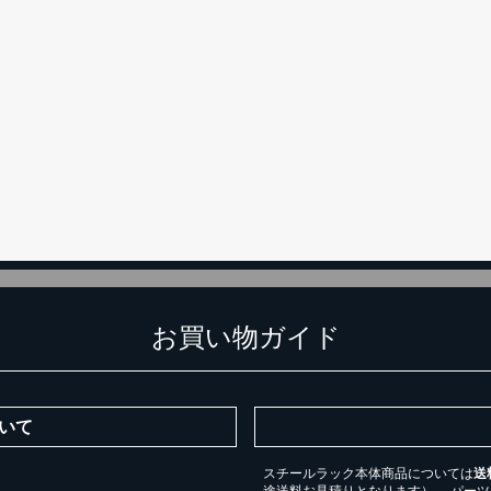
カートに追加しました。
チールラック3台以上の場合、見積書にてお値引き保証いたします！
台でも大量導入でも無料お見積・ご注文を受け付けております(安心保証付
物を続ける
無料お見積する
カー
お買い物ガイド
いて
スチールラック本体商品については
送
途送料お見積りとなります）。 パー