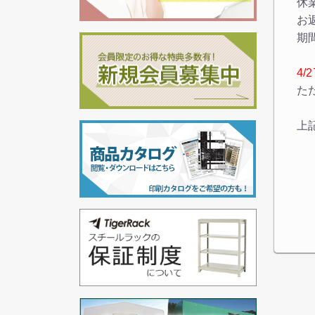
休
お
期
4
た
上