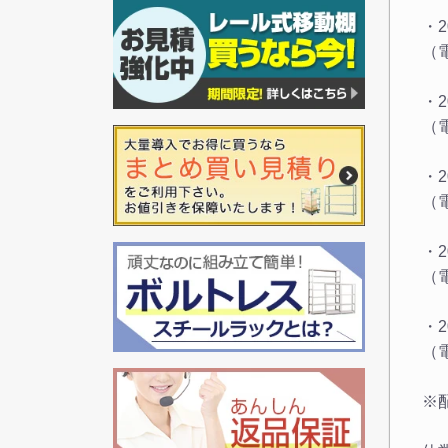
・2
（
・2
（
・20
（
・20
（
・2
（
※