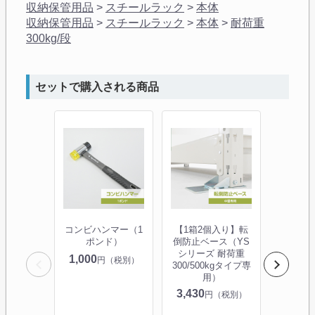
収納保管用品
>
スチールラック
>
本体
収納保管用品
>
スチールラック
>
本体
>
耐荷重
300kg/段
セットで購入される商品
コンビハンマー（1
【1箱2個入り】転
タイガ
ポンド）
倒防止ベース（YS
ャスター
シリーズ 耐荷重
個入り
1,000
円（税別）
300/500kgタイプ専
300kg/
用）
専用）Y
3,430
13,590
円（税別）