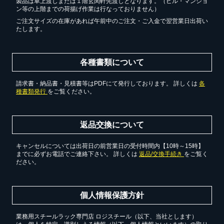
製品は車上渡しまたは１階玄関軒先渡しとなります。（ビル・マンショ
ン等の上階までの荷揚げ作業は行なっておりません）
ご注文サイズの在庫があれば午前中のご注文・ご入金で翌営業日出荷い
たします。
各種書類について
請求書・納品書・見積書等はPDFにて発行しております。 詳しくは
各
種書類発行
をご覧ください。
返品交換について
キャンセルについては出荷日の前営業日の受付時間内【10時～15時】
までに必ずお電話でご連絡下さい。 詳しくは
返品/交換手続き
をご覧く
ださい。
個人情報保護方針
業務用スチールラック専門店 ロジスチール（以下、当社とします）