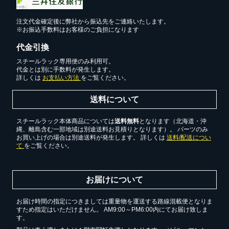
注文代金確定後に弊社から振込先をご連絡いたします。
※お振込手数料はお客様のご負担になります
代金引換
スチールラック専用便のみ利用可。
代金とは別に手数料が発生します。
詳しくは
お支払い方法
をご覧ください。
送料について
スチールラック本体商品については
送料無料
となります（北海道・沖
縄、離島含む一部地域は別途送料お見積りとなります）。 パーツのみ
お買い上げの場合は別途送料が発生します。 詳しくは
送料/配送につい
て
をご覧ください。
お届けについて
お届け時間の指定につきましては重量物を運送する路線混載便となりま
すため指定はいただけません。 AM9:00～PM6:00内にてお届け致しま
す。