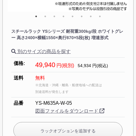
スチールラック YSシリーズ 耐荷重300kg/段 ホワイトグレ
ー 高さ2400×横幅1550×奥行870×5段(枚) 増連形式
別のサイズの商品を探す
価格:
49,940
円(税別)
54,934
円(税込)
送料
無料
※北海道・沖縄・離島・船便地域への配送は
別途送料が発生します
品番
YS-M635A-W-05
図面ファイルをダウンロード
ラックオプションを追加する