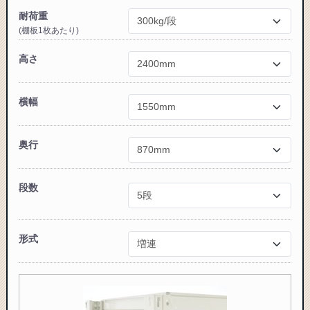
耐荷重
(棚板1枚あたり)
高さ
カートに追加しました。
スチールラック3台以上の場合、見積書にてお値引き保証い
横幅
たします！
1台でも大量導入でも無料お見積・ご注文を受け付けており
ます(安心保証付き)
奥行
カートへ進む
段数
無料お見積する
形式
お買い物を続ける