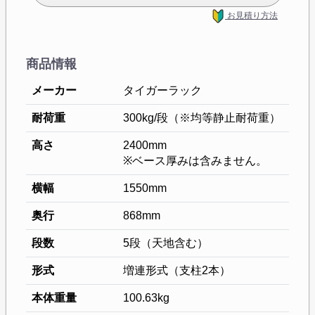
お見積り方法
商品情報
メーカー
タイガーラック
耐荷重
300kg/段（※均等静止耐荷重）
高さ
2400mm
※ベース厚みは含みません。
横幅
1550mm
奥行
868mm
段数
5段（天地含む）
形式
増連形式（支柱2本）
本体重量
100.63kg