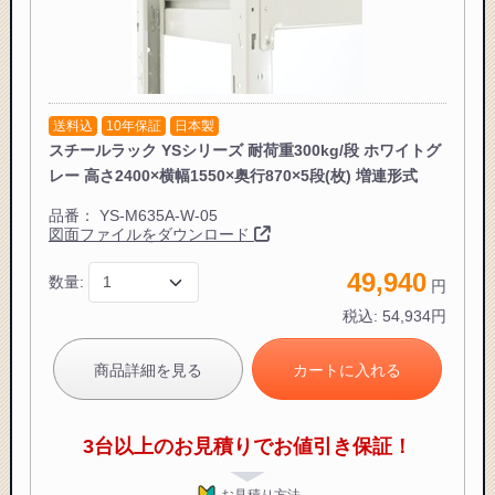
送料込
10年保証
日本製
スチールラック YSシリーズ 耐荷重300kg/段 ホワイトグ
レー 高さ2400×横幅1550×奥行870×5段(枚) 増連形式
品番：
YS-M635A-W-05
図面ファイルをダウンロード
49,940
数量:
円
税込:
54,934
円
商品詳細を見る
カートに入れる
3台以上のお見積りでお値引き保証！
お見積り方法