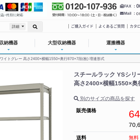
0
FAX
Mail
ご購入ガイド
よくあるご質問
カタ
詳細
収納機器
大型収納機器
運搬機器
ワイトグレー 高さ2400×横幅1550×奥行870×7段(枚) 増連形式
スチールラック YSシリー
高さ2400×横幅1550×奥
別のサイズの商品を探す
販売価格
64
70,
送料
無料