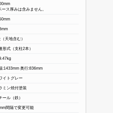
00mm
ベース厚みは含みません。
50mm
8mm
段（天地含む）
連形式（支柱2本）
9.47kg
:1433mm 奥行:836mm
ワイトグレー
ラミン焼付塗装
チール（鉄）
0mm間隔で変更可能