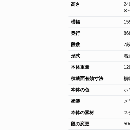
高さ
24
※
横幅
15
奥行
86
段数
7
形式
増
本体重量
12
積載面有効寸法
横幅
本体の色
ホ
塗装
メ
本体の素材
ス
段の変更
5