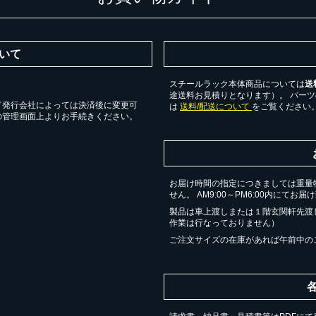
いて
スチールラック本体商品については
送
途送料お見積りとなります）。 パー
ド発行会社によっては決済後に変更可
は
送料/配送について
をご覧ください
の管理画面上よりお手続きください。
お届け時間の指定につきましては重量
せん。 AM9:00～PM6:00内にてお
製品は車上渡しまたは１階玄関軒先渡
作業は行なっておりません）
ご注文サイズの在庫があれば午前中の