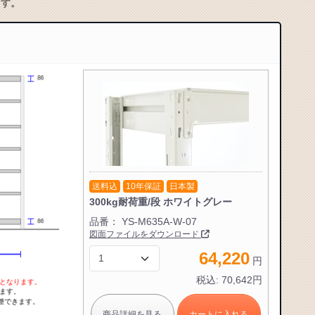
ます。
トへ進む
送料込
10年保証
日本製
300kg耐荷重/段
ホワイトグレー
品番：
YS-M635A-W-07
図面ファイルをダウンロード
64,220
円
税込:
70,642
円
商品詳細を見る
カートに入れる