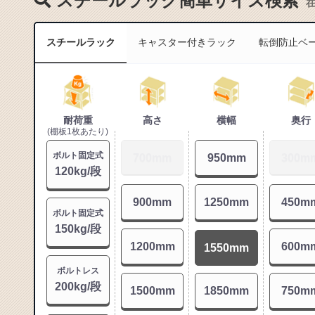
スチールラック簡単サイズ検索
スチールラック
キャスター付きラック
転倒防止ベ
お買い
耐荷重
高さ
横幅
奥行
(棚板1枚あたり)
ボルト固定式
700mm
950mm
300m
120kg/段
900mm
1250mm
450m
ボルト固定式
150kg/段
1200mm
600m
1550mm
ボルトレス
200kg/段
1500mm
1850mm
750m