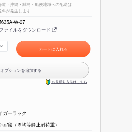
海道・沖縄・離島・船便地域への配送は
送料が発生します
M635A-W-07
ファイルをダウンロード
カートに入れる
クオプションを追加する
お見積り方法
はこちら
イガーラック
00kg/段（※均等静止耐荷重）