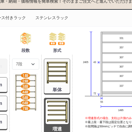
在庫・納期・価格情報を簡単検索！そのままご注文へと進んでいただけ
ース付きラック
ステンレスラック
物を続ける
無料お見積する
カー
段数
形式
m
m
単体
m
m
増連