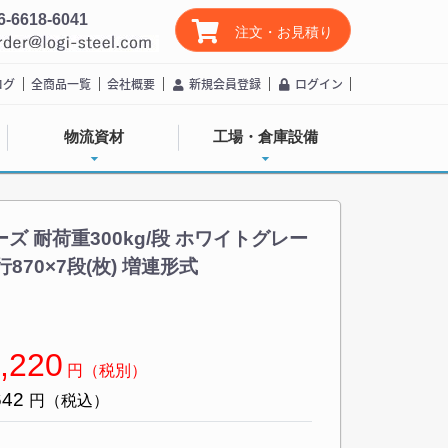
6-6618-6041
注文・お見積り
ログ
全商品一覧
会社概要
新規会員登録
ログイン
物流資材
工場・倉庫設備
ズ 耐荷重300kg/段 ホワイトグレー
行870×7段(枚) 増連形式
,220
円（税別）
642
円（税込）