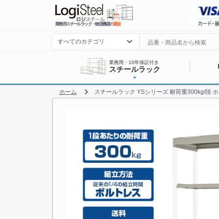
業務用スチールラック・物流機器の
通販
業務用・10年保証付き
スチールラック
ホーム
スチールラック YSシリーズ 耐荷重300kg/段 ホ