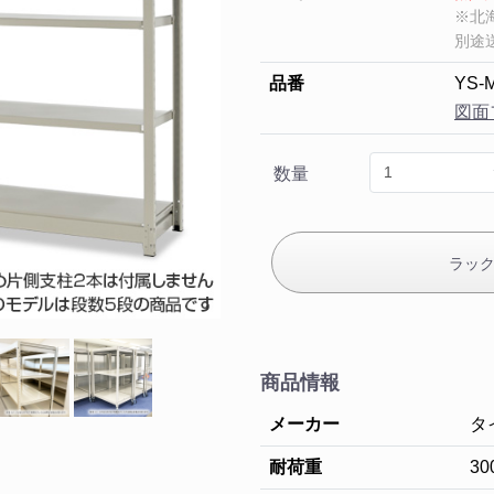
※北
別途
品番
YS-
図面
数量
ラッ
商品情報
メーカー
タ
耐荷重
3