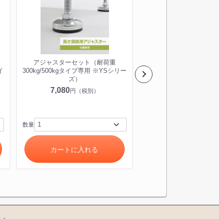
アジャスターセット（耐荷重
ボルトレスラック最下段
イ
300kg/500kgタイプ専用 ※YSシリー
（YSシリーズ中量ラッ
ズ）
300kg専用）※キャス
不可
7,080
円（税別）
奥行：D870
4,150
円（税別
数量
数量
カートに入れる
カートに入れ
き)