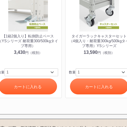
【1箱2個入り】転倒防止ベース
タイガーラックキャスターセット
（YSシリーズ 耐荷重300/500kgタイ
（4個入り・耐荷重300kg/500kgタ
プ専用）
プ専用）YSシリーズ
3,430
13,590
円（税別）
円（税別）
数量
数量
カートに入れる
カートに入れる
カートに追加しました。
チールラック3台以上の場合、見積書にてお値引き保証いたします！
台でも大量導入でも無料お見積・ご注文を受け付けております(安心保証付