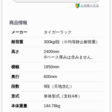
お見積り方法
商品情報
メーカー
タイガーラック
耐荷重
300kg/段（※均等静止耐荷重）
高さ
2400mm
※ベース厚みは含みません。
横幅
1850mm
奥行
600mm
段数
9段（天地含む）
形式
単体形式（支柱4本）
本体重量
144.78kg