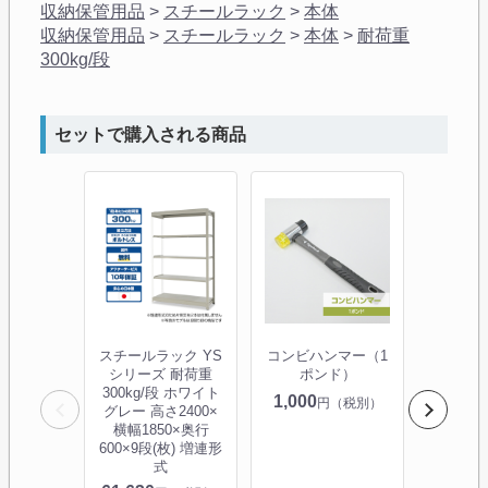
収納保管用品
>
スチールラック
>
本体
収納保管用品
>
スチールラック
>
本体
>
耐荷重
300kg/段
セットで購入される商品
スチールラック YS
コンビハンマー（1
【1箱2
シリーズ 耐荷重
ポンド）
倒防止ベ
300kg/段 ホワイト
シリー
1,000
円（税別）
グレー 高さ2400×
300/5
横幅1850×奥行
600×9段(枚) 増連形
3,430
式