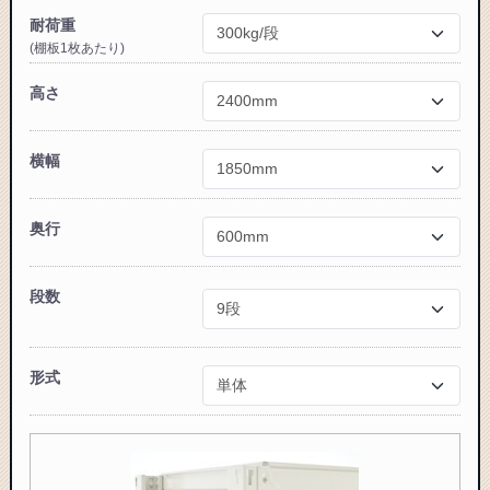
耐荷重
(棚板1枚あたり)
高さ
カートに追加しました。
スチールラック3台以上の場合、見積書にてお値引き保証い
横幅
たします！
1台でも大量導入でも無料お見積・ご注文を受け付けており
ます(安心保証付き)
奥行
カートへ進む
段数
無料お見積する
形式
お買い物を続ける