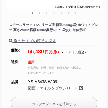
スチールラック YSシリーズ 耐荷重300kg/段 ホワイトグレ
ー 高さ2400×横幅1850×奥行600×9段(枚) 単体形式
別のサイズの商品を探す
価格:
66,430
円(税別)
73,073
円(税込)
送料
無料
※北海道・沖縄・離島・船便地域への配送は
別途送料が発生します
品番
YS-M643S-W-09
図面ファイルをダウンロード
ラックオプションを追加する