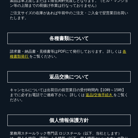
製品は車上渡しまたは１階玄関軒先渡しとなります。（ビル・マンショ
ン等の上階までの荷揚げ作業は行なっておりません）
ご注文サイズの在庫があれば午前中のご注文・ご入金で翌営業日出荷い
たします。
各種書類について
請求書・納品書・見積書等はPDFにて発行しております。 詳しくは
各
種書類発行
をご覧ください。
返品交換について
キャンセルについては出荷日の前営業日の受付時間内【10時～15時】
までに必ずお電話でご連絡下さい。 詳しくは
返品/交換手続き
をご覧く
ださい。
個人情報保護方針
業務用スチールラック専門店 ロジスチール（以下、当社とします）