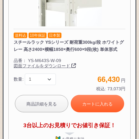
送料込
10年保証
日本製
スチールラック YSシリーズ 耐荷重300kg/段 ホワイトグ
レー 高さ2400×横幅1850×奥行600×9段(枚) 単体形式
品番：
YS-M643S-W-09
図面ファイルをダウンロード
66,430
数量:
円
税込:
73,073
円
商品詳細を見る
カートに入れる
3台以上のお見積りでお値引き保証！
お見積り方法