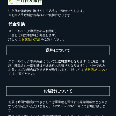
注文代金確定後に弊社から振込先をご連絡いたします。
※お振込手数料はお客様のご負担になります
代金引換
スチールラック専用便のみ利用可。
代金とは別に手数料が発生します。
詳しくは
お支払い方法
をご覧ください。
送料について
スチールラック本体商品については
送料無料
となります（北海道・沖
縄、離島含む一部地域は別途送料お見積りとなります）。 パーツのみ
お買い上げの場合は別途送料が発生します。 詳しくは
送料/配送につい
て
をご覧ください。
お届けについて
お届け時間の指定につきましては重量物を運送する路線混載便となりま
すため指定はいただけません。 AM9:00～PM6:00内にてお届け致しま
す。