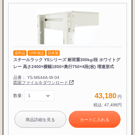
お買い物を続ける
送料込
10年保証
日本製
スチールラック YSシリーズ 耐荷重300kg/段 ホワイトグ
レー 高さ2400×横幅1850×奥行750×4段(枚) 増連形式
品番：
YS-M644A-W-04
図面ファイルをダウンロード
43,180
数量:
円
税込:
47,498
円
商品詳細を見る
カートに入れる