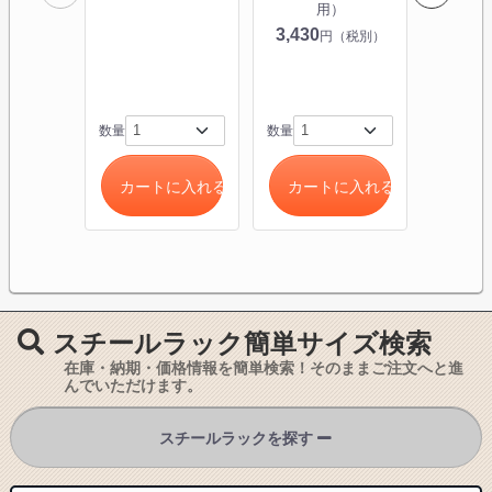
用）
専用）Y
3,430
13,590
円（税別）
数量
数量
数量
カートに入れる
カートに入れる
カー
スチールラック簡単サイズ検索
在庫・納期・価格情報を簡単検索！そのままご注文へと進
んでいただけます。
スチールラックを探す