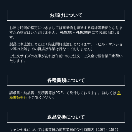
お届けについて
お届け時間の指定につきましては重量物を運送する路線混載便となりま
すため指定はいただけません。 AM9:00～PM6:00内にてお届け致しま
す。
製品は車上渡しまたは１階玄関軒先渡しとなります。（ビル・マンショ
ン等の上階までの荷揚げ作業は行なっておりません）
ご注文サイズの在庫があれば午前中のご注文・ご入金で翌営業日出荷い
たします。
各種書類について
請求書・納品書・見積書等はPDFにて発行しております。 詳しくは
各
種書類発行
をご覧ください。
返品交換について
キャンセルについては出荷日の前営業日の受付時間内【10時～15時】