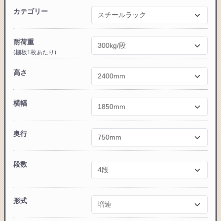
カテゴリー
耐荷重
(棚板1枚あたり)
高さ
カートに追加しました。
スチールラック3台以上の場合、見積書にてお値引き保証い
横幅
たします！
1台でも大量導入でも無料お見積・ご注文を受け付けており
奥行
ます(安心保証付き)
段数
カートへ進む
形式
無料お見積する