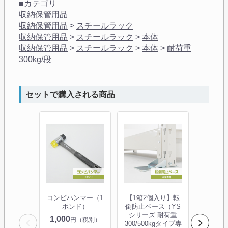
■カテゴリ
収納保管用品
収納保管用品
>
スチールラック
収納保管用品
>
スチールラック
>
本体
収納保管用品
>
スチールラック
>
本体
>
耐荷重
300kg/段
セットで購入される商品
コンビハンマー（1
【1箱2個入り】転
タイガ
ポンド）
倒防止ベース（YS
ャスター
シリーズ 耐荷重
個入り
1,000
円（税別）
300/500kgタイプ専
300kg/