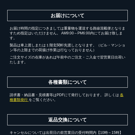
お届けについて
お届け時間の指定につきましては重量物を運送する路線混載便となりま
すため指定はいただけません。 AM9:00～PM6:00内にてお届け致しま
す。
製品は車上渡しまたは１階玄関軒先渡しとなります。（ビル・マンショ
ン等の上階までの荷揚げ作業は行なっておりません）
ご注文サイズの在庫があれば午前中のご注文・ご入金で翌営業日出荷い
たします。
各種書類について
請求書・納品書・見積書等はPDFにて発行しております。 詳しくは
各
種書類発行
をご覧ください。
返品交換について
キャンセルについては出荷日の前営業日の受付時間内【10時～15時】