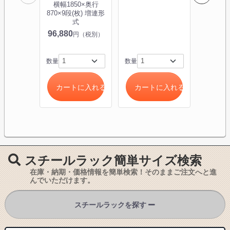
横幅1850×奥行
870×9段(枚) 増連形
3,430
式
96,880
円（税別）
数量
数量
数量
カートに入れる
カートに入れる
カー
スチールラック簡単サイズ検索
在庫・納期・価格情報を簡単検索！そのままご注文へと進
んでいただけます。
スチールラックを探す