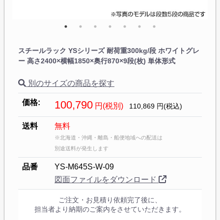
スチールラック YSシリーズ 耐荷重300kg/段 ホワイトグレ
ー 高さ2400×横幅1850×奥行870×9段(枚) 単体形式
別のサイズの商品を探す
価格:
100,790
円(税別)
110,869
円(税込)
送料
無料
※北海道・沖縄・離島・船便地域への配送は
別途送料が発生します
品番
YS-M645S-W-09
図面ファイルをダウンロード
ご注文・お見積り依頼完了後に、
担当者より納期のご案内をさせていただきます。