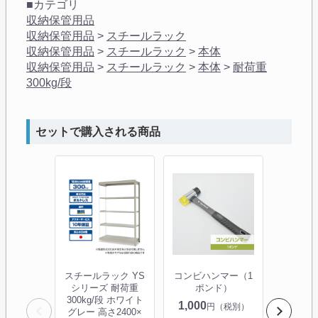
■カテゴリ
収納保管用品
収納保管用品
>
スチールラック
収納保管用品
>
スチールラック
>
本体
収納保管用品
>
スチールラック
>
本体
>
耐荷重
300kg/段
セットで購入される商品
スチールラック YS
コンビハンマー（1
【1箱2
シリーズ 耐荷重
ポンド）
倒防止ベ
300kg/段 ホワイト
シリー
1,000
円（税別）
グレー 高さ2400×
300/5