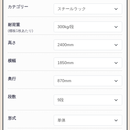
カテゴリー
耐荷重
(棚板1枚あたり)
高さ
カートに追加しました。
スチールラック3台以上の場合、見積書にてお値引き保証い
横幅
たします！
1台でも大量導入でも無料お見積・ご注文を受け付けており
奥行
ます(安心保証付き)
段数
カートへ進む
形式
無料お見積する