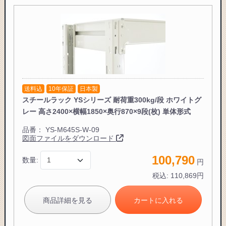
お買い物を続ける
送料込
10年保証
日本製
スチールラック YSシリーズ 耐荷重300kg/段 ホワイトグ
レー 高さ2400×横幅1850×奥行870×9段(枚) 単体形式
品番：
YS-M645S-W-09
図面ファイルをダウンロード
100,790
数量:
円
税込:
110,869
円
商品詳細を見る
カートに入れる