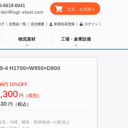
6-6618-6041
注文・お見積り
ログ
全商品一覧
会社概要
新規会員登録
ログイン
物流資材
工場・倉庫設備
 H1700×W950×D800
00
円
10
%OFF
,300
円（税別）
630
円（税込）
海道・沖縄・離島・船便地域への配送は