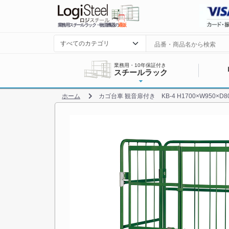
業務用スチールラック・物流機器の
通販
業務用・10年保証付き
スチールラック
ホーム
カゴ台車 観音扉付き KB-4 H1700×W950×D8