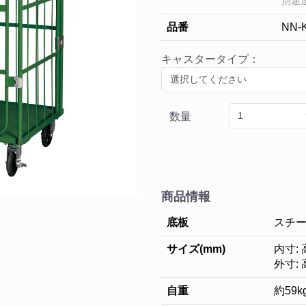
別途
品番
NN-
キャスタータイプ：
数量
商品情報
底板
スチ
サイズ(mm)
内寸: 
外寸: 
自重
約59k