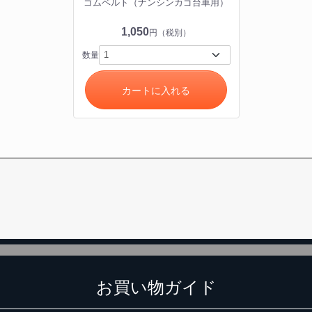
ゴムベルト（ナンシンカゴ台車用）
1,050
円（税別）
数量
カートに入れる
カートに追加しました。
チールラック3台以上の場合、見積書にてお値引き保証いたします！
台でも大量導入でも無料お見積・ご注文を受け付けております(安心保証付
物を続ける
無料お見積する
カー
お買い物ガイド