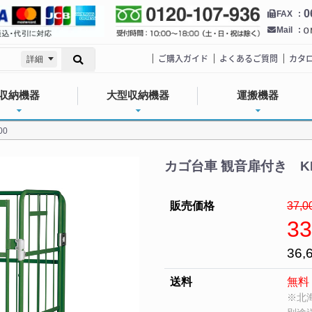
0
FAX
Mail
ご購入ガイド
よくあるご質問
カタ
詳細
収納機器
大型収納機器
運搬機器
00
カゴ台車 観音扉付き KB-4
販売価格
37,0
33
36,
送料
無料
※北