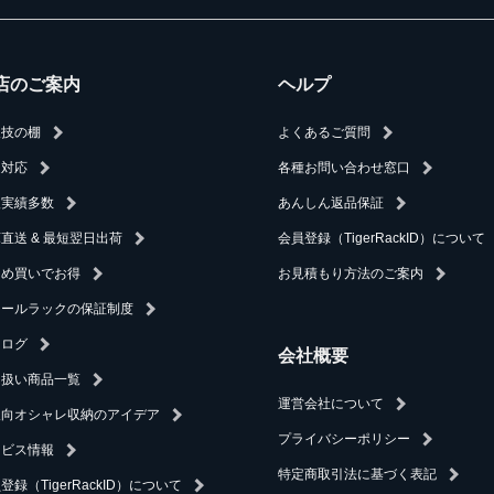
店のご案内
ヘルプ
人技の棚
よくあるご質問
速対応
各種お問い合わせ窓口
入実績多数
あんしん返品保証
直送 & 最短翌日出荷
会員登録（TigerRackID）について
とめ買いでお得
お見積もり方法のご案内
チールラックの保証制度
タログ
会社概要
り扱い商品一覧
運営会社について
人向オシャレ収納のアイデア
プライバシーポリシー
ービス情報
特定商取引法に基づく表記
登録（TigerRackID）について