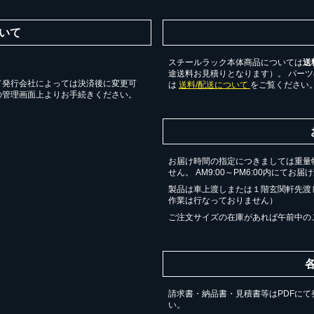
いて
スチールラック本体商品については
送
途送料お見積りとなります）。 パー
ド発行会社によっては決済後に変更可
は
送料/配送について
をご覧ください
の管理画面上よりお手続きください。
お届け時間の指定につきましては重量
せん。 AM9:00～PM6:00内にてお
製品は車上渡しまたは１階玄関軒先渡
作業は行なっておりません）
ご注文サイズの在庫があれば午前中の
請求書・納品書・見積書等はPDFにて
い。