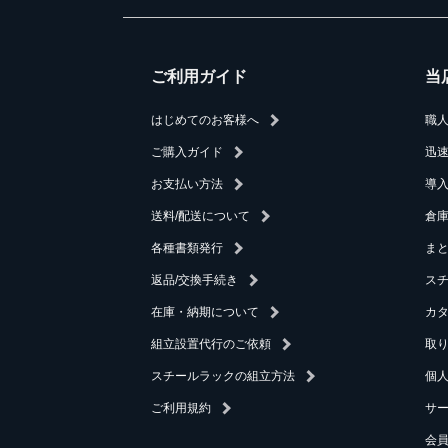
ご利用ガイド
当
はじめてのお客様へ
職
ご購入ガイド
迅
お支払い方法
導
送料/配送について
倉庫
各種書類発行
ま
返品/交換手続き
ス
在庫・納期について
カ
組立設置代行のご依頼
取
スチールラックの組立方法
個
ご利用規約
サ
会員