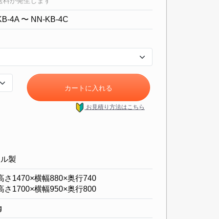
送料が発生します
KB-4A 〜 NN-KB-4C
カートに入れる
お見積り方法
はこちら
ール製
高さ1470×横幅880×奥行740
高さ1700×横幅950×奥行800
g