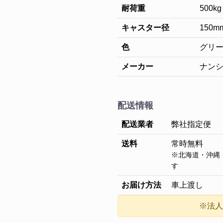
耐荷重
500kg
キャスター径
150m
色
グリ
メーカー
ナン
配送情報
配送業者
弊社指定便
送料
常時無料
※北海道・沖縄
す
お届け方法
車上渡し
※法人