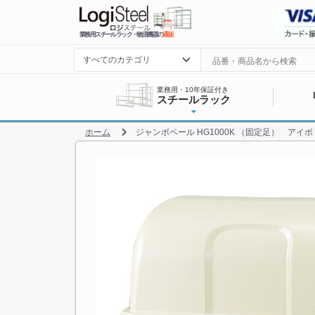
業務用スチールラック・物流機器の
通販
業務用・10年保証付き
スチールラック
ホーム
ジャンボペール HG1000K （固定足） アイボリー