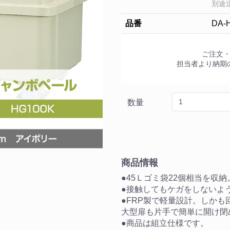
別途
品番
DA-
ご注文
担当者より納期
数量
商品情報
●45Ｌゴミ袋22個相当を収納
●接触してもケガをしないよ
●FRP製で軽量設計。しか
大型扉も片手で簡単に開け閉
●商品は組立仕様です。