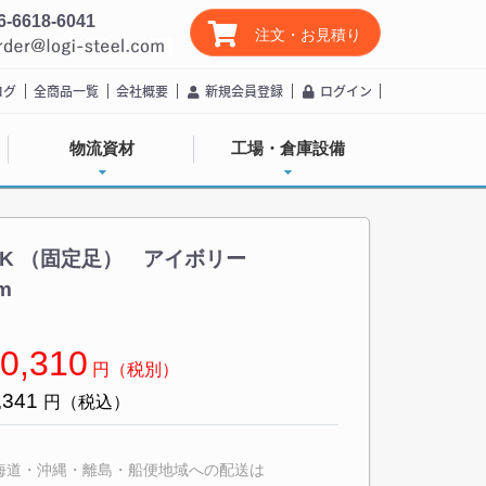
6-6618-6041
注文・お見積り
ログ
全商品一覧
会社概要
新規会員登録
ログイン
物流資材
工場・倉庫設備
0K （固定足） アイボリー
0mm
0,310
円（税別）
,341
円（税込）
海道・沖縄・離島・船便地域への配送は