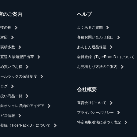
店のご案内
ヘルプ
人技の棚
よくあるご質問
速対応
各種お問い合わせ窓口
入実績多数
あんしん返品保証
直送 & 最短翌日出荷
会員登録（TigerRackID）について
とめ買いでお得
お見積もり方法のご案内
チールラックの保証制度
タログ
会社概要
り扱い商品一覧
運営会社について
人向オシャレ収納のアイデア
プライバシーポリシー
ービス情報
特定商取引法に基づく表記
登録（TigerRackID）について