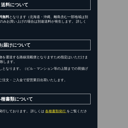
送料について
料無料
となります（北海道・沖縄、離島含む一部地域は別
ツのみお買い上げの場合は別途送料が発生します。 詳しく
。
お届けについて
物を運送する路線混載便となりますため指定はいただけま
届け致します。
き)
しとなります。（ビル・マンション等の上階までの荷揚げ
ご注文・ご入金で翌営業日出荷いたします。
トへ進む
各種書類について
発行しております。 詳しくは
各種書類発行
をご覧くださ