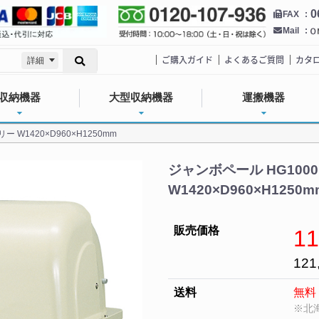
0
FAX
Mail
ご購入ガイド
よくあるご質問
カタ
詳細
収納機器
大型収納機器
運搬機器
 W1420×D960×H1250mm
ジャンボペール HG100
W1420×D960×H125
販売価格
11
121
送料
無料
※北