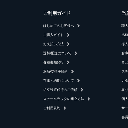
ご利用ガイド
当
はじめてのお客様へ
職
ご購入ガイド
迅
お支払い方法
導
送料/配送について
倉庫
各種書類発行
ま
返品/交換手続き
ス
在庫・納期について
カ
組立設置代行のご依頼
取
スチールラックの組立方法
個
ご利用規約
サ
会員