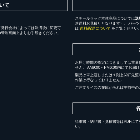
いて
スチールラック本体商品については
送
途送料お見積りとなります）。 パー
ド発行会社によっては決済後に変更可
は
送料/配送について
をご覧ください
の管理画面上よりお手続きください。
カートに追加しました。
チールラック3台以上の場合、見積書にてお値引き保証いたします！
お届け時間の指定につきましては重量
せん。 AM9:00～PM6:00内にてお
台でも大量導入でも無料お見積・ご注文を受け付けております(安心保証付
製品は車上渡しまたは１階玄関軒先渡
作業は行なっておりません）
ご注文サイズの在庫があれば午前中の
物を続ける
無料お見積する
カー
請求書・納品書・見積書等はPDFにて
い。