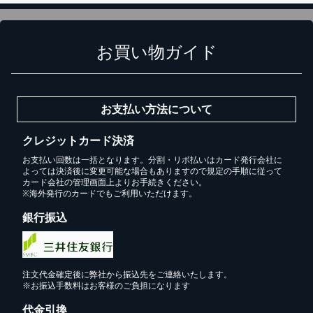
お買い物ガイド
お支払い方法について
クレジットカード決済
お支払い回数は一括となります。分割・リボ払いはカード発行会社に
よっては決済後に変更可能な場合もありますので規定の手順に従って
カートに追加しました。
カード会社の管理画面上よりお手続きください。
※海外発行のカードでもご利用いただけます。
スチールラック3台以上の場合、見積書にてお値引き保証い
銀行振込
たします！
1台でも大量導入でも無料お見積・ご注文を受け付けており
ます(安心保証付き)
注文代金確定後に弊社から振込先をご連絡いたします。
※お振込手数料はお客様のご負担になります
カートへ進む
代金引換