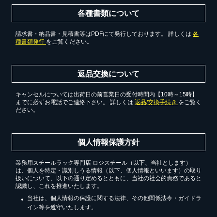
各種書類について
請求書・納品書・見積書等はPDFにて発行しております。 詳しくは
各
種書類発行
をご覧ください。
返品交換について
キャンセルについては出荷日の前営業日の受付時間内【10時～15時】
までに必ずお電話でご連絡下さい。 詳しくは
返品/交換手続き
をご覧く
ださい。
個人情報保護方針
業務用スチールラック専門店 ロジスチール（以下、当社とします）
は、個人を特定・識別しうる情報（以下、個人情報といいます）の取り
扱いについて、以下の通り定めるとともに、当社の社会的責務であると
認識し、これを推進いたします。
当社は、個人情報の保護に関する法律、その他関係法令・ガイドラ
イン等を遵守いたします。