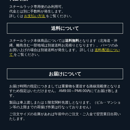
スチールラック専用便のみ利用可。
代金とは別に手数料が発生します。
詳しくは
お支払い方法
をご覧ください。
無料お見積する
送料について
お買い物を続ける
スチールラック本体商品については
送料無料
となります（北海道・沖
縄、離島含む一部地域は別途送料お見積りとなります）。 パーツのみ
お買い上げの場合は別途送料が発生します。 詳しくは
送料/配送につい
て
をご覧ください。
お届けについて
お届け時間の指定につきましては重量物を運送する路線混載便となりま
すため指定はいただけません。 AM9:00～PM6:00内にてお届け致しま
す。
製品は車上渡しまたは１階玄関軒先渡しとなります。（ビル・マンショ
ン等の上階までの荷揚げ作業は行なっておりません）
ご注文サイズの在庫があれば午前中のご注文・ご入金で翌営業日出荷い
たします。