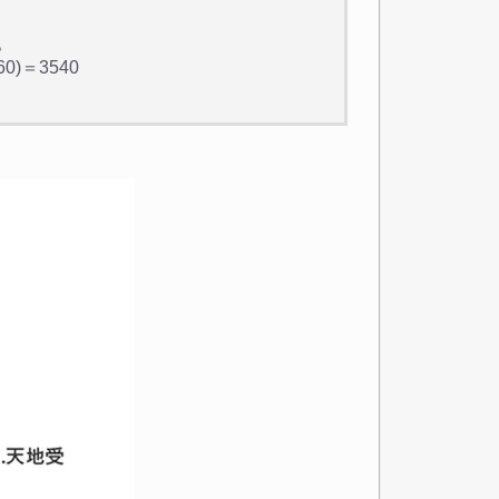
。
)＝3540