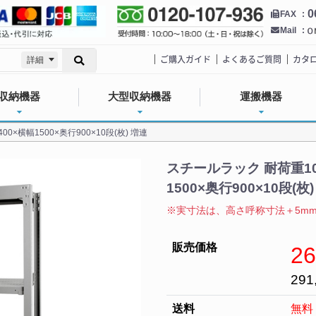
0
FAX
Mail
ご購入ガイド
よくあるご質問
カタ
詳細
収納機器
大型収納機器
運搬機器
0×横幅1500×奥行900×10段(枚) 増連
スチールラック 耐荷重100
1500×奥行900×10段(枚
※実寸法は、高さ呼称寸法＋5mm 
販売価格
26
291
送料
無料