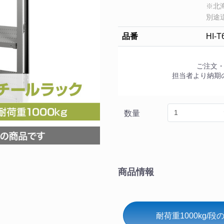
※北
別途
品番
HI-T
ご注文
担当者より納期
数量
商品情報
耐荷重1000kg