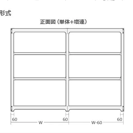
物を続ける
無料お見積する
カー