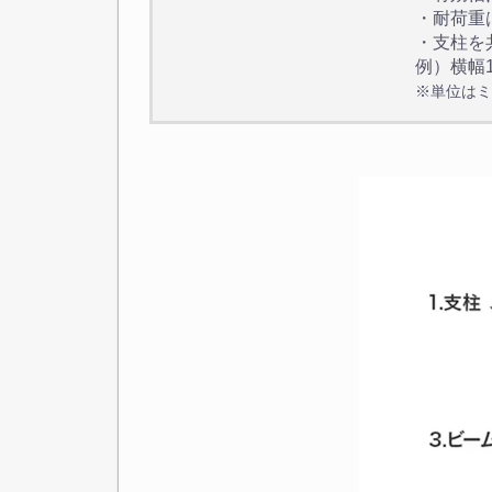
・耐荷重
・支柱を
例）横幅1
※単位はミ