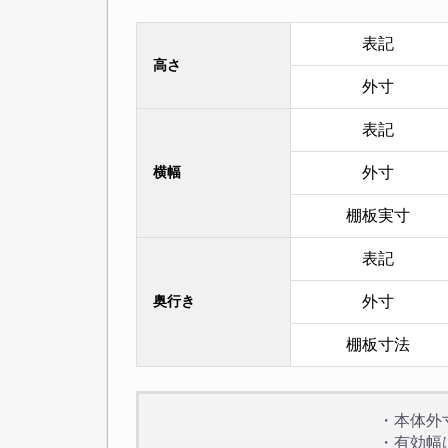
表記
高さ
外寸
表記
横幅
外寸
棚板実寸
表記
奥行き
外寸
棚板寸法
・本体外
・有効幅