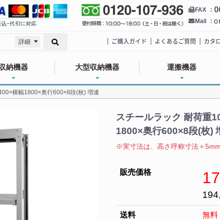
0
FAX
Mail
ご購入ガイド
よくあるご質問
カタ
詳細
収納機器
大型収納機器
運搬機器
0×横幅1800×奥行600×8段(枚) 増連
スチールラック 耐荷重100
1800×奥行600×8段(枚)
※実寸法は、高さ呼称寸法＋5mm 
販売価格
17
194
送料
無料