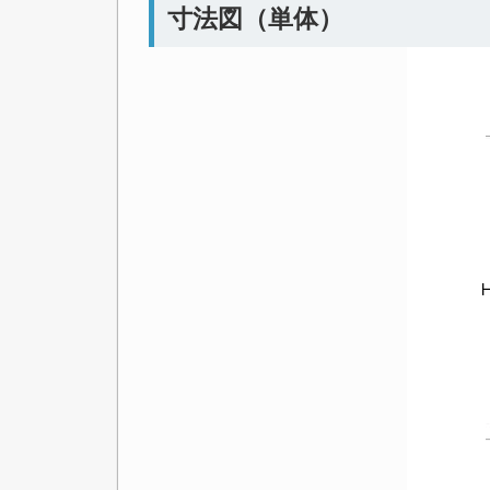
寸法図（単体）
ス
1