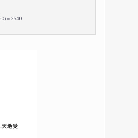
。
)＝3540