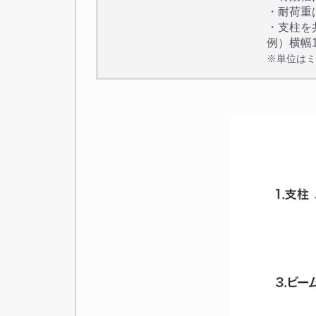
・耐荷重
・支柱を
例）横幅1
※単位はミ