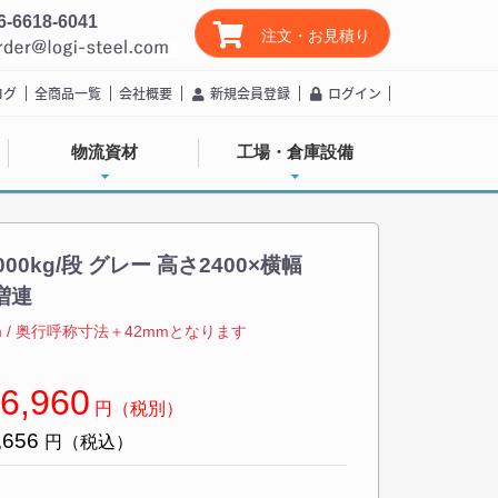
6-6618-6041
注文・お見積り
ログ
全商品一覧
会社概要
新規会員登録
ログイン
物流資材
工場・倉庫設備
0kg/段 グレー 高さ2400×横幅
 増連
/ 奥行呼称寸法＋42mmとなります
6,960
円（税別）
,656
円（税込）