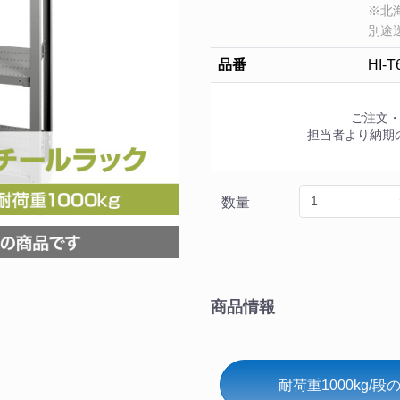
※北
別途
品番
HI-T
ご注文
担当者より納期
数量
商品情報
耐荷重1000kg