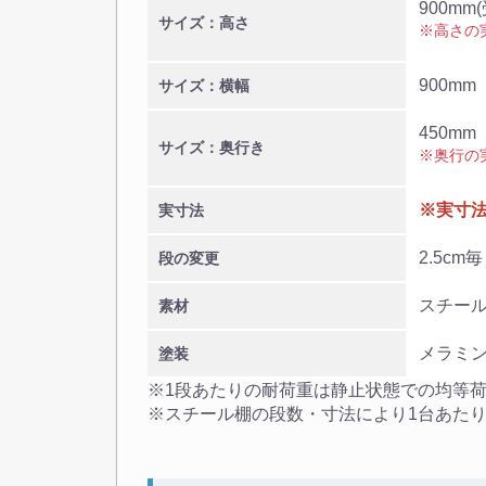
900mm
サイズ：高さ
※高さの
900mm 
サイズ：横幅
450mm
サイズ：奥行き
※奥行の
※実寸
実寸法
2.5cm
段の変更
スチー
素材
メラミ
塗装
※1段あたりの耐荷重は静止状態での均等
※スチール棚の段数・寸法により1台あた