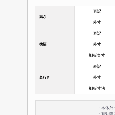
表記
高さ
外寸
表記
横幅
外寸
棚板実寸
表記
奥行き
外寸
棚板寸法
・本体外
・有効幅