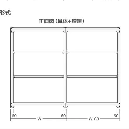
物を続ける
無料お見積する
カー