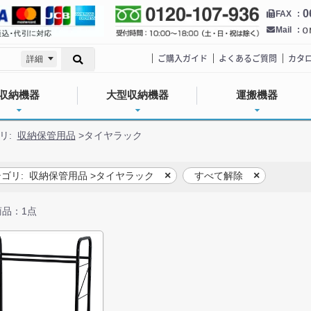
0
FAX
Mail
ご購入ガイド
よくあるご質問
カタ
詳細
収納機器
大型収納機器
運搬機器
リ:
収納保管用品
>
タイヤラック
ゴリ:
収納保管用品
>
タイヤラック
すべて解除
品：1点