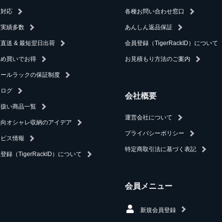
速対応
各種お問い合わせ窓口
入実績多数
あんしん返品保証
直送 & 最短翌日出荷
会員登録（TigerRackID）について
とめ買いでお得
お見積もり方法のご案内
チールラックの保証制度
タログ
会社概要
り扱い商品一覧
運営会社について
人向オシャレ収納のアイデア
プライバシーポリシー
ービス情報
特定商取引法に基づく表記
登録（TigerRackID）について
会員メニュー
新規会員登録