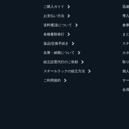
ご購入ガイド
迅
お支払い方法
導
送料/配送について
倉庫
各種書類発行
ま
返品/交換手続き
ス
在庫・納期について
カ
組立設置代行のご依頼
取
スチールラックの組立方法
個
ご利用規約
サ
会員