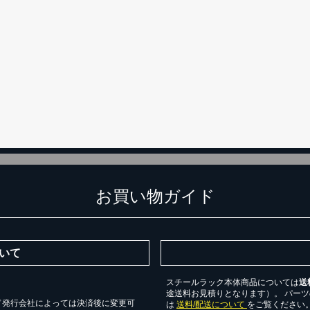
カートに追加しました。
チールラック3台以上の場合、見積書にてお値引き保証いたします！
台でも大量導入でも無料お見積・ご注文を受け付けております(安心保証付
物を続ける
無料お見積する
カー
お買い物ガイド
いて
スチールラック本体商品については
送
途送料お見積りとなります）。 パー
ド発行会社によっては決済後に変更可
は
送料/配送について
をご覧ください