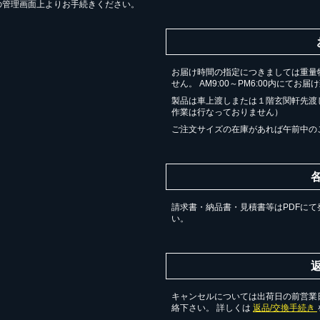
の管理画面上よりお手続きください。
お届け時間の指定につきましては重量
せん。 AM9:00～PM6:00内にてお
製品は車上渡しまたは１階玄関軒先渡
作業は行なっておりません）
ご注文サイズの在庫があれば午前中の
請求書・納品書・見積書等はPDFにて
い。
キャンセルについては出荷日の前営業日
絡下さい。 詳しくは
返品/交換手続き