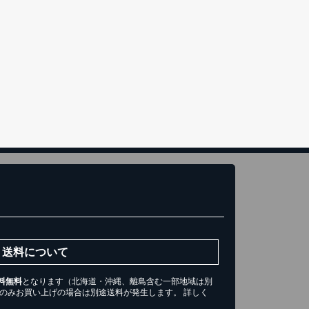
き)
トへ進む
送料について
料無料
となります（北海道・沖縄、離島含む一部地域は別
ツのみお買い上げの場合は別途送料が発生します。 詳しく
。