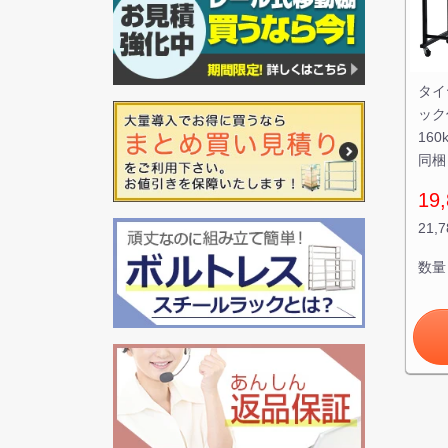
タイ
ック
16
同梱
19,
21,
数量