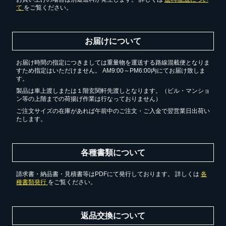
て
をご覧ください。
お届けについて
お届け時間の指定につきましては重量物を運送する路線混載便となりま
すため指定はいただけません。 AM9:00～PM6:00内にてお届け致しま
す。
製品は車上渡しまたは１階玄関軒先渡しとなります。（ビル・マンショ
ン等の上階までの荷揚げ作業は行なっておりません）
ご注文サイズの在庫があれば午前中のご注文・ご入金で翌営業日出荷い
たします。
各種書類について
請求書・納品書・見積書等はPDFにて発行しております。 詳しくは
各
種書類発行
をご覧ください。
返品交換について