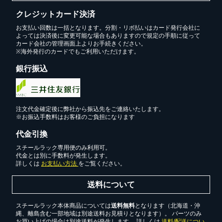
クレジットカード決済
お支払い回数は一括となります。分割・リボ払いはカード発行会社に
よっては決済後に変更可能な場合もありますので規定の手順に従って
カード会社の管理画面上よりお手続きください。
※海外発行のカードでもご利用いただけます。
銀行振込
注文代金確定後に弊社から振込先をご連絡いたします。
※お振込手数料はお客様のご負担になります
代金引換
スチールラック専用便のみ利用可。
代金とは別に手数料が発生します。
詳しくは
お支払い方法
をご覧ください。
送料について
スチールラック本体商品については
送料無料
となります（北海道・沖
縄、離島含む一部地域は別途送料お見積りとなります）。 パーツのみ
お買い上げの場合は別途送料が発生します。 詳しくは
送料/配送につい