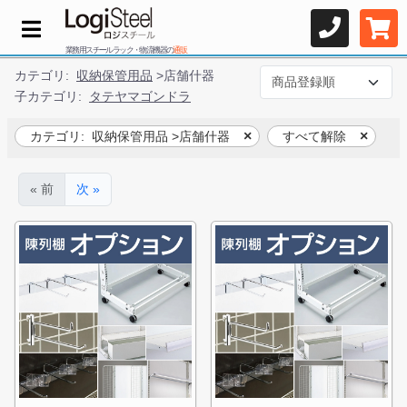
業務用スチールラック・物流機器の
通販
カテゴリ:
収納保管用品
>
店舗什器
子カテゴリ:
タテヤマゴンドラ
カテゴリ:
収納保管用品
>
店舗什器
すべて解除
« 前
次 »