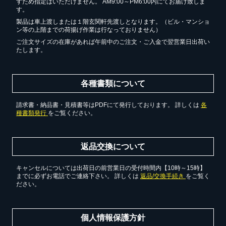
すため指定はいただけません。 AM9:00～PM6:00内にてお届け致しま
す。
製品は車上渡しまたは１階玄関軒先渡しとなります。（ビル・マンショ
ン等の上階までの荷揚げ作業は行なっておりません）
ご注文サイズの在庫があれば午前中のご注文・ご入金で翌営業日出荷い
たします。
各種書類について
請求書・納品書・見積書等はPDFにて発行しております。 詳しくは
各
種書類発行
をご覧ください。
返品交換について
キャンセルについては出荷日の前営業日の受付時間内【10時～15時】
までに必ずお電話でご連絡下さい。 詳しくは
返品/交換手続き
をご覧く
ださい。
個人情報保護方針