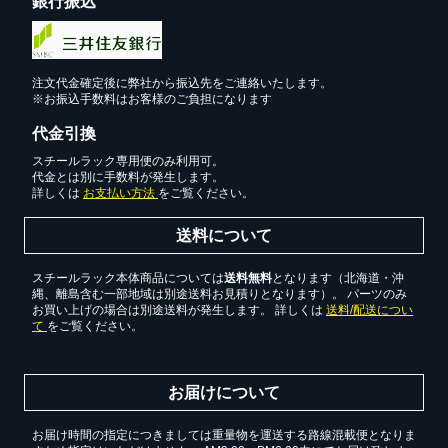
銀行振込
注文代金確定後に弊社から振込先をご連絡いたします。
※お振込手数料はお客様のご負担になります
代金引換
スチールラック専用便のみ利用可。
代金とは別に手数料が発生します。
詳しくは
お支払い方法
をご覧ください。
送料について
スチールラック本体商品については
送料無料
となります（北海道・沖
縄、離島含む一部地域は別途送料お見積りとなります）。 パーツのみ
お買い上げの場合は別途送料が発生します。 詳しくは
送料/配送につい
て
をご覧ください。
お届けについて
お届け時間の指定につきましては重量物を運送する路線混載便となりま