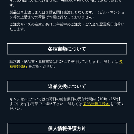
すため指定はいただけません。 AM9:00～PM6:00内にてお届け致しま
す。
製品は車上渡しまたは１階玄関軒先渡しとなります。（ビル・マンショ
ン等の上階までの荷揚げ作業は行なっておりません）
カートへ進む
ご注文サイズの在庫があれば午前中のご注文・ご入金で翌営業日出荷い
たします。
無料お見積する
各種書類について
お買い物を続ける
請求書・納品書・見積書等はPDFにて発行しております。 詳しくは
各
種書類発行
をご覧ください。
返品交換について
キャンセルについては出荷日の前営業日の受付時間内【10時～15時】
までに必ずお電話でご連絡下さい。 詳しくは
返品/交換手続き
をご覧く
ださい。
個人情報保護方針