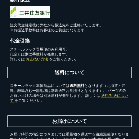
注文代金確定後に弊社から振込先をご連絡いたします。
※お振込手数料はお客様のご負担になります
代金引換
スチールラック専用便のみ利用可。
代金とは別に手数料が発生します。
詳しくは
お支払い方法
をご覧ください。
送料について
スチールラック本体商品については
送料無料
となります（北海道・沖
縄、離島含む一部地域は別途送料お見積りとなります）。 パーツのみ
お買い上げの場合は別途送料が発生します。 詳しくは
送料/配送につい
て
をご覧ください。
カートに追加しました。
スチールラック3台以上の場合、見積書にてお値引き保証い
お届けについて
たします！
1台でも大量導入でも無料お見積・ご注文を受け付けており
お届け時間の指定につきましては重量物を運送する路線混載便となりま
ます(安心保証付き)