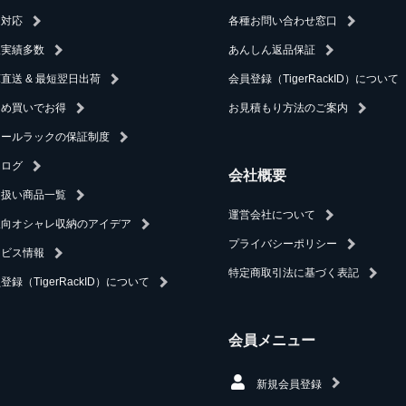
速対応
各種お問い合わせ窓口
入実績多数
あんしん返品保証
直送 & 最短翌日出荷
会員登録（TigerRackID）について
とめ買いでお得
お見積もり方法のご案内
チールラックの保証制度
タログ
会社概要
り扱い商品一覧
運営会社について
人向オシャレ収納のアイデア
プライバシーポリシー
ービス情報
特定商取引法に基づく表記
登録（TigerRackID）について
会員メニュー
新規会員登録