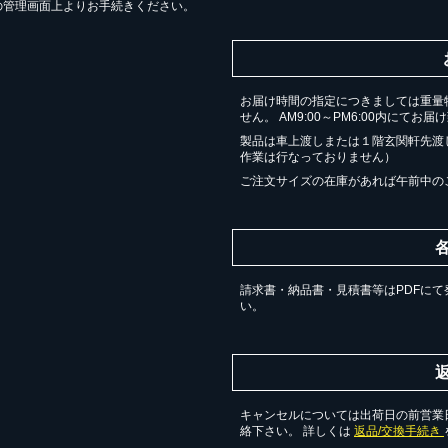
の管理画面上よりお手続きください。
お届け時間の指定につきましては重量
せん。 AM9:00～PM6:00内にてお
製品は車上渡しまたは１階玄関軒先渡
作業は行なっておりません）
ご注文サイズの在庫があれば午前中の
請求書・納品書・見積書等はPDFにて
い。
キャンセルについては出荷日の前営業日
絡下さい。 詳しくは
返品/交換手続き