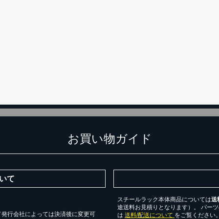
カートに追加しました。
チールラック3台以上の場合、見積書にてお値引き保証いたします！
台でも大量導入でも無料お見積・ご注文を受け付けております(安心保証付
物を続ける
無料お見積する
カー
お買い物ガイド
いて
スチールラック本体商品については
送
途送料お見積りとなります）。 パー
ド発行会社によっては決済後に変更可
は
送料/配送について
をご覧ください