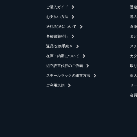
ご購入ガイド
迅
お支払い方法
導
送料/配送について
倉庫
各種書類発行
ま
返品/交換手続き
ス
在庫・納期について
カ
組立設置代行のご依頼
取
スチールラックの組立方法
個
ご利用規約
サ
会員