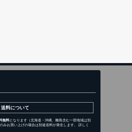
き)
トへ進む
送料について
料無料
となります（北海道・沖縄、離島含む一部地域は別
ツのみお買い上げの場合は別途送料が発生します。 詳しく
。