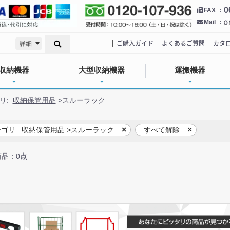
0
FAX
Mail
ご購入ガイド
よくあるご質問
カタ
詳細
収納機器
大型収納機器
運搬機器
リ:
収納保管用品
>
スルーラック
ゴリ:
収納保管用品
>
スルーラック
すべて解除
品：0点