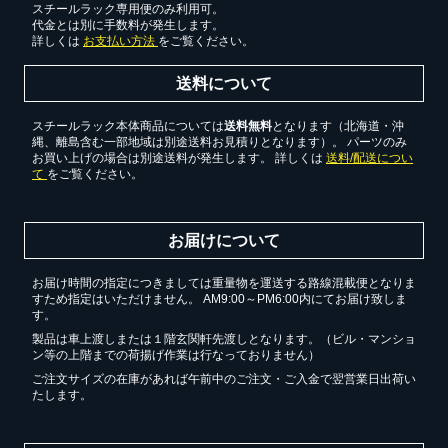
スチールラック専用便のみ利用可。
代金とは別に手数料が発生します。
詳しくは
お支払い方法
をご覧ください。
送料について
スチールラック本体商品については
送料無料
となります（北海道・沖
縄、離島含む一部地域は別途送料お見積りとなります）。 パーツのみ
お買い上げの場合は別途送料が発生します。 詳しくは
送料/配送につい
て
をご覧ください。
お届けについて
お届け時間の指定につきましては重量物を運送する路線混載便となりま
すため指定はいただけません。 AM9:00～PM6:00内にてお届け致しま
す。
製品は車上渡しまたは１階玄関軒先渡しとなります。（ビル・マンショ
ン等の上階までの荷揚げ作業は行なっておりません）
ご注文サイズの在庫があれば午前中のご注文・ご入金で翌営業日出荷い
たします。