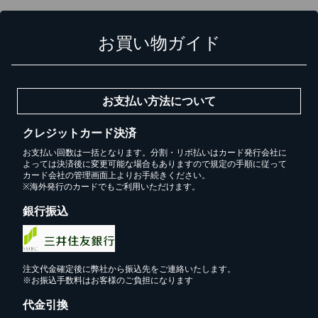
カートに追加しました。
お買い物ガイド
スチールラック3台以上の場合、見積書にてお値引き保証い
たします！
1台でも大量導入でも無料お見積・ご注文を受け付けており
お支払い方法について
ます(安心保証付き)
クレジットカード決済
カートへ進む
お支払い回数は一括となります。分割・リボ払いはカード発行会社に
よっては決済後に変更可能な場合もありますので規定の手順に従って
カード会社の管理画面上よりお手続きください。
※海外発行のカードでもご利用いただけます。
無料お見積する
銀行振込
お買い物を続ける
注文代金確定後に弊社から振込先をご連絡いたします。
※お振込手数料はお客様のご負担になります
代金引換