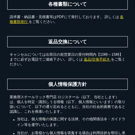
各種書類について
請求書・納品書・見積書等はPDFにて発行しております。 詳しくは
各
種書類発行
をご覧ください。
返品交換について
キャンセルについては出荷日の前営業日の受付時間内【10時～15時】
までに必ずお電話でご連絡下さい。 詳しくは
返品/交換手続き
をご覧く
ださい。
個人情報保護方針
業務用スチールラック専門店 ロジスチール（以下、当社とします）
は、個人を特定・識別しうる情報（以下、個人情報といいます）の取り
扱いについて、以下の通り定めるとともに、当社の社会的責務であると
認識し、これを推進いたします。
当社は、個人情報の保護に関する法律、その他関係法令・ガイドラ
イン等を遵守いたします。
当社が、お客様から個人情報を収集する場合は利用目的を明示し承