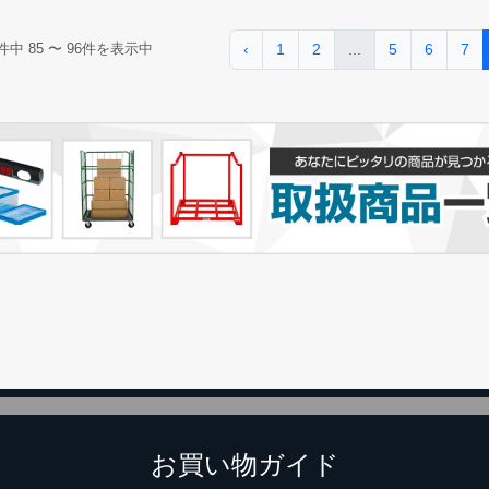
‹
1
2
...
5
6
7
件中
85
〜
96
件を表示中
カートに追加しました。
チールラック3台以上の場合、見積書にてお値引き保証いたします！
台でも大量導入でも無料お見積・ご注文を受け付けております(安心保証付
物を続ける
無料お見積する
カー
お買い物ガイド