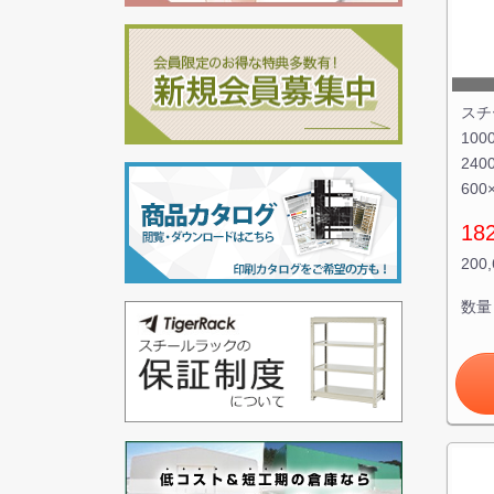
スチ
100
240
600
18
200
数量