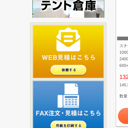
スチ
100
240
600
13
145
数量