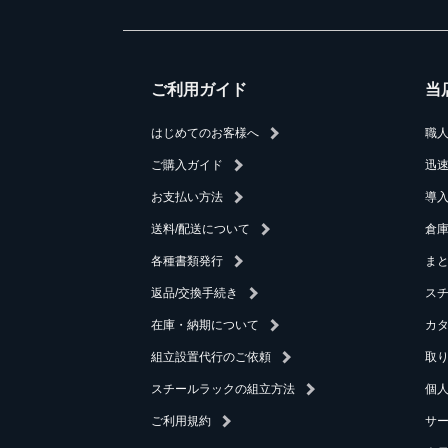
ご利用ガイド
当
はじめてのお客様へ
職
ご購入ガイド
迅
お支払い方法
導
送料/配送について
倉庫
各種書類発行
ま
返品/交換手続き
ス
在庫・納期について
カ
組立設置代行のご依頼
取
スチールラックの組立方法
個
ご利用規約
サ