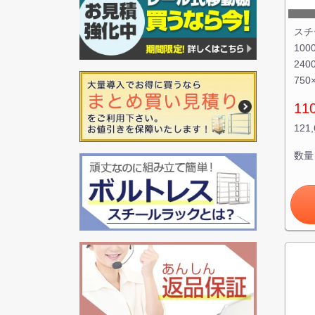
スチ
100
240
750
11
121
数量