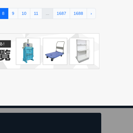
8
9
10
11
...
1687
1688
›
き)
トへ進む