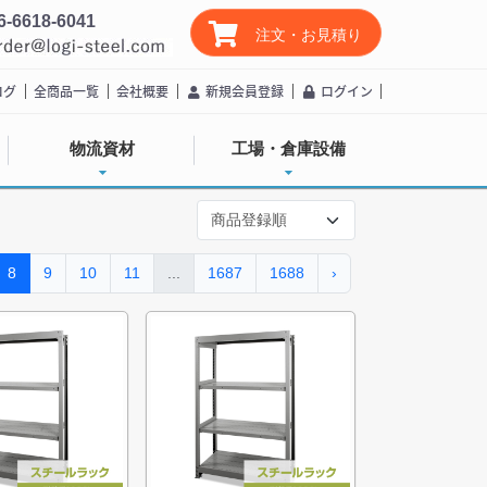
6-6618-6041
注文・お見積り
ログ
全商品一覧
会社概要
新規会員登録
ログイン
物流資材
工場・倉庫設備
8
9
10
11
...
1687
1688
›