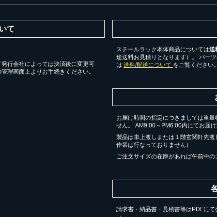
いて
スチールラック本体商品については
送
途送料お見積りとなります）。 パー
ド発行会社によっては決済後に変更可
は
送料/配送について
をご覧ください
の管理画面上よりお手続きください。
お届け時間の指定につきましては重量
せん。 AM9:00～PM6:00内にてお
製品は車上渡しまたは１階玄関軒先渡
作業は行なっておりません）
ご注文サイズの在庫があれば午前中の
請求書・納品書・見積書等はPDFにて