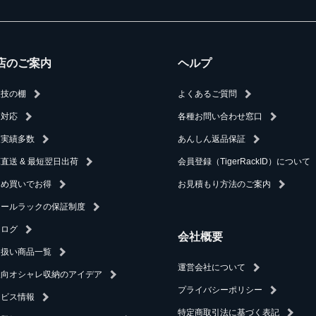
店のご案内
ヘルプ
人技の棚
よくあるご質問
速対応
各種お問い合わせ窓口
入実績多数
あんしん返品保証
直送 & 最短翌日出荷
会員登録（TigerRackID）について
とめ買いでお得
お見積もり方法のご案内
チールラックの保証制度
タログ
会社概要
り扱い商品一覧
運営会社について
人向オシャレ収納のアイデア
プライバシーポリシー
ービス情報
特定商取引法に基づく表記