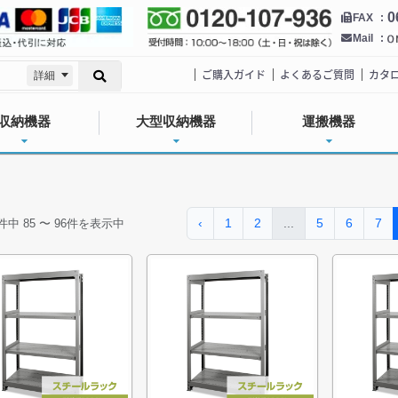
0
FAX
Mail
ご購入ガイド
よくあるご質問
カタ
詳細
収納機器
大型収納機器
運搬機器
‹
1
2
...
5
6
7
件中
85
〜
96
件を表示中