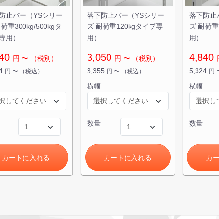
防止バー（YSシリー
落下防止バー（YSシリー
落下防止
荷重300kg/500kgタ
ズ 耐荷重120kgタイプ専
ズ 耐荷重
専用）
用）
用）
140
3,050
4,840
円
〜
（税別）
円
〜
（税別）
54
3,355
5,324
円
〜
（税込）
円
〜
（税込）
円
横幅
横幅
数量
数量
カートに入れる
カートに入れる
カ