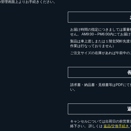
の管理画面上よりお手続きください。
お届け時間の指定につきましては重量
せん。 AM9:00～PM6:00内にてお
製品は車上渡しまたは１階玄関軒先渡
作業は行なっておりません）
ご注文サイズの在庫があれば午前中の
請求書・納品書・見積書等はPDFにて
い。
キャンセルについては出荷日の前営業日
絡下さい。 詳しくは
返品/交換手続き