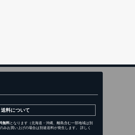
き)
トへ進む
送料について
料無料
となります（北海道・沖縄、離島含む一部地域は別
ツのみお買い上げの場合は別途送料が発生します。 詳しく
。