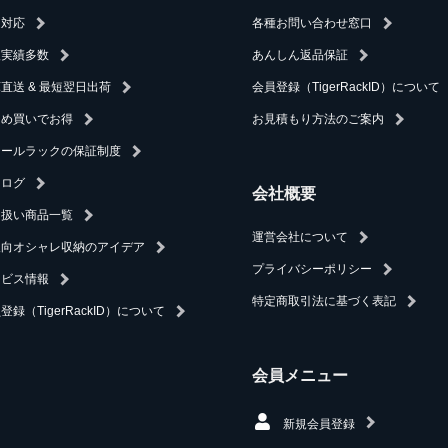
速対応
各種お問い合わせ窓口
入実績多数
あんしん返品保証
直送 & 最短翌日出荷
会員登録（TigerRackID）について
とめ買いでお得
お見積もり方法のご案内
チールラックの保証制度
タログ
会社概要
り扱い商品一覧
運営会社について
人向オシャレ収納のアイデア
プライバシーポリシー
ービス情報
特定商取引法に基づく表記
登録（TigerRackID）について
会員メニュー
新規会員登録