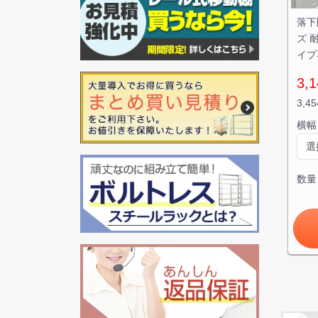
落下
ズ 耐
イプ
3,
3,4
横幅
数量