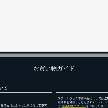
カートに追加しました。
チールラック3台以上の場合、見積書にてお値引き保証いたします！
台でも大量導入でも無料お見積・ご注文を受け付けております(安心保証付
物を続ける
無料お見積する
カー
お買い物ガイド
いて
スチールラック本体商品については
送
途送料お見積りとなります）。 パー
ド発行会社によっては決済後に変更可
は
送料/配送について
をご覧ください