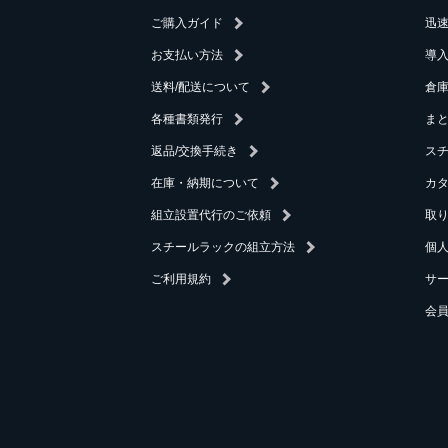
ご購入ガイド
迅
お支払い方法
導
送料/配送について
倉庫
各種書類発行
ま
返品/交換手続き
ス
在庫・納期について
カ
組立設置代行のご依頼
取
スチールラックの組立方法
個
ご利用規約
サ
会員