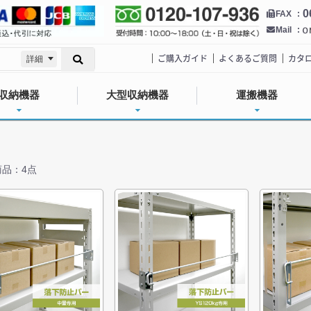
0
FAX
Mail
ご購入ガイド
よくあるご質問
カタ
詳細
収納機器
大型収納機器
運搬機器
品：4点