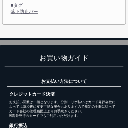
■タグ
落下防止バー
お買い物ガイド
お支払い方法について
カートに追加しました。
クレジットカード決済
お支払い回数は一括となります。分割・リボ払いはカード発行会社に
スチールラック3台以上の場合、見積書にてお値引き保証い
よっては決済後に変更可能な場合もありますので規定の手順に従って
カード会社の管理画面上よりお手続きください。
たします！
※海外発行のカードでもご利用いただけます。
1台でも大量導入でも無料お見積・ご注文を受け付けており
銀行振込
ます(安心保証付き)