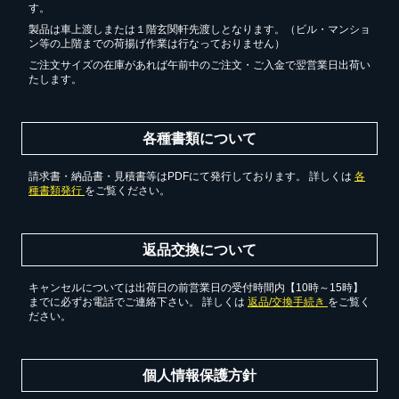
す。
製品は車上渡しまたは１階玄関軒先渡しとなります。（ビル・マンショ
ン等の上階までの荷揚げ作業は行なっておりません）
ご注文サイズの在庫があれば午前中のご注文・ご入金で翌営業日出荷い
たします。
各種書類について
請求書・納品書・見積書等はPDFにて発行しております。 詳しくは
各
種書類発行
をご覧ください。
返品交換について
キャンセルについては出荷日の前営業日の受付時間内【10時～15時】
までに必ずお電話でご連絡下さい。 詳しくは
返品/交換手続き
をご覧く
ださい。
個人情報保護方針