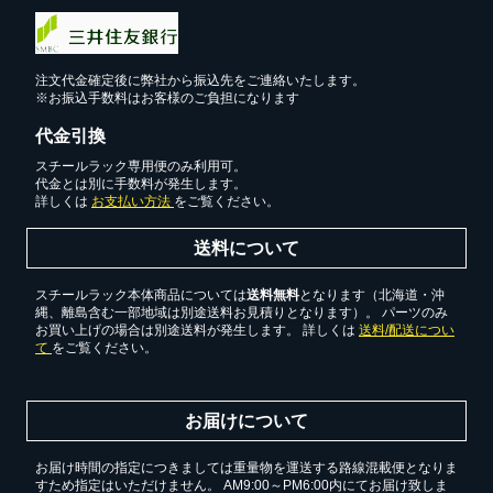
カートへ進む
注文代金確定後に弊社から振込先をご連絡いたします。
※お振込手数料はお客様のご負担になります
代金引換
無料お見積する
スチールラック専用便のみ利用可。
代金とは別に手数料が発生します。
詳しくは
お支払い方法
をご覧ください。
お買い物を続ける
送料について
スチールラック本体商品については
送料無料
となります（北海道・沖
縄、離島含む一部地域は別途送料お見積りとなります）。 パーツのみ
お買い上げの場合は別途送料が発生します。 詳しくは
送料/配送につい
て
をご覧ください。
お届けについて
お届け時間の指定につきましては重量物を運送する路線混載便となりま
すため指定はいただけません。 AM9:00～PM6:00内にてお届け致しま