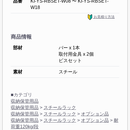
品番
KI-YS-RBSET-W08 〜 KI-YS-RBSET-
W18
お見積り方法
商品情報
部材
バー x 1本
取付用金具 x 2個
ビスセット
素材
スチール
■カテゴリ
収納保管用品
収納保管用品
>
スチールラック
収納保管用品
>
スチールラック
>
オプション品
収納保管用品
>
スチールラック
>
オプション品
>
耐
荷重120kg/段