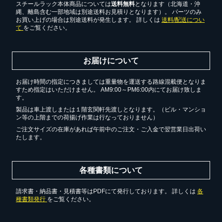
スチールラック本体商品については
送料無料
となります（北海道・沖
縄、離島含む一部地域は別途送料お見積りとなります）。 パーツのみ
お買い上げの場合は別途送料が発生します。 詳しくは
送料/配送につい
て
をご覧ください。
お届けについて
お届け時間の指定につきましては重量物を運送する路線混載便となりま
すため指定はいただけません。 AM9:00～PM6:00内にてお届け致しま
す。
製品は車上渡しまたは１階玄関軒先渡しとなります。（ビル・マンショ
ン等の上階までの荷揚げ作業は行なっておりません）
ご注文サイズの在庫があれば午前中のご注文・ご入金で翌営業日出荷い
たします。
各種書類について
請求書・納品書・見積書等はPDFにて発行しております。 詳しくは
各
種書類発行
をご覧ください。