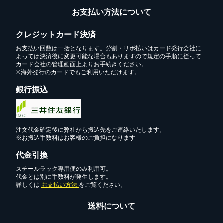
スチールラック3台以上の場合、見積書にてお値引き保証い
お支払い方法について
たします！
1台でも大量導入でも無料お見積・ご注文を受け付けており
クレジットカード決済
ます(安心保証付き)
お支払い回数は一括となります。分割・リボ払いはカード発行会社に
よっては決済後に変更可能な場合もありますので規定の手順に従って
カード会社の管理画面上よりお手続きください。
※海外発行のカードでもご利用いただけます。
カートへ進む
銀行振込
無料お見積する
注文代金確定後に弊社から振込先をご連絡いたします。
※お振込手数料はお客様のご負担になります
お買い物を続ける
代金引換
スチールラック専用便のみ利用可。
代金とは別に手数料が発生します。
詳しくは
お支払い方法
をご覧ください。
送料について