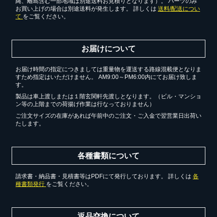
縄、離島含む一部地域は別途送料お見積りとなります）。 パーツのみ
お買い上げの場合は別途送料が発生します。 詳しくは
送料/配送につい
て
をご覧ください。
お届けについて
お届け時間の指定につきましては重量物を運送する路線混載便となりま
すため指定はいただけません。 AM9:00～PM6:00内にてお届け致しま
す。
製品は車上渡しまたは１階玄関軒先渡しとなります。（ビル・マンショ
ン等の上階までの荷揚げ作業は行なっておりません）
ご注文サイズの在庫があれば午前中のご注文・ご入金で翌営業日出荷い
たします。
各種書類について
請求書・納品書・見積書等はPDFにて発行しております。 詳しくは
各
種書類発行
をご覧ください。
返品交換について