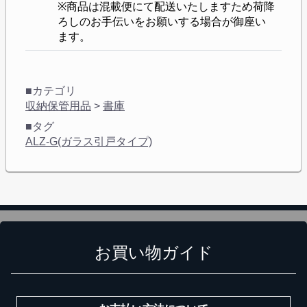
※商品は混載便にて配送いたしますため荷降
ろしのお手伝いをお願いする場合が御座い
ます。
■カテゴリ
収納保管用品
>
書庫
■タグ
カートに追加しました。
ALZ-G(ガラス引戸タイプ)
スチールラック3台以上の場合、見積書にてお値引き保証い
たします！
1台でも大量導入でも無料お見積・ご注文を受け付けており
ます(安心保証付き)
お買い物ガイド
カートへ進む
無料お見積する