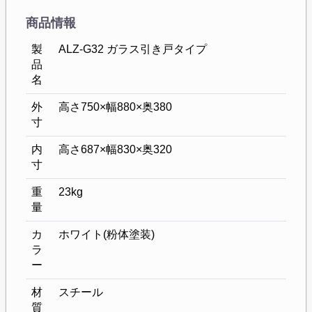
商品情報
製
ALZ-G32 ガラス引き戸タイプ
品
名
外
高さ750×幅880×奥380
寸
内
高さ687×幅830×奥320
寸
重
23kg
量
カ
ホワイト(粉体塗装)
ラ
ー
材
スチール
質