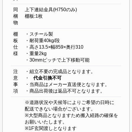
同
上下連結金具(H750のみ)
梱
棚板:1枚
物
棚
・スチール製
板
・耐荷重40kg/段
仕
・高さ13.5×幅859×奥行310
様
・重量2kg
・30mmピッチで上下移動可能
注
・組立不要の完成品となります。
意
・
代金引換不可
事
・当商品はメーカー直送便となります。
項
・商品出荷後は返品不可となります。
※道路状況や天候等によりご希望の日時に
配送できない場合がございます。
※大型商品となりますため搬入経路の確保を
お願いいたします。
※1F玄関渡しとなります