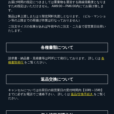
お届け時間の指定につきましては重量物を運送する路線混載便となりま
すため指定はいただけません。 AM9:00～PM6:00内にてお届け致しま
す。
製品は車上渡しまたは１階玄関軒先渡しとなります。（ビル・マンショ
ン等の上階までの荷揚げ作業は行なっておりません）
ご注文サイズの在庫があれば午前中のご注文・ご入金で翌営業日出荷い
たします。
各種書類について
請求書・納品書・見積書等はPDFにて発行しております。 詳しくは
各
種書類発行
をご覧ください。
返品交換について
キャンセルについては出荷日の前営業日の受付時間内【10時～15時】
までに必ずお電話でご連絡下さい。 詳しくは
返品/交換手続き
をご覧く
ださい。