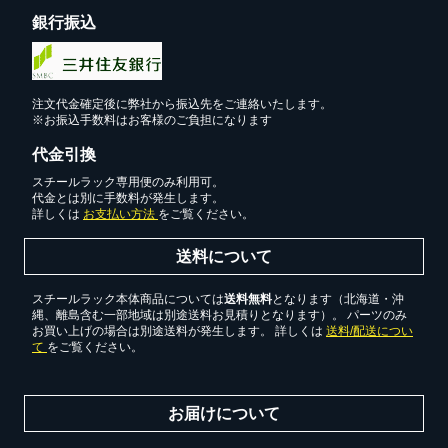
銀行振込
注文代金確定後に弊社から振込先をご連絡いたします。
カートに追加しました。
※お振込手数料はお客様のご負担になります
代金引換
スチールラック3台以上の場合、見積書にてお値引き保証い
スチールラック専用便のみ利用可。
たします！
代金とは別に手数料が発生します。
1台でも大量導入でも無料お見積・ご注文を受け付けており
詳しくは
お支払い方法
をご覧ください。
ます(安心保証付き)
送料について
カートへ進む
スチールラック本体商品については
送料無料
となります（北海道・沖
縄、離島含む一部地域は別途送料お見積りとなります）。 パーツのみ
お買い上げの場合は別途送料が発生します。 詳しくは
送料/配送につい
て
をご覧ください。
無料お見積する
お届けについて
お買い物を続ける