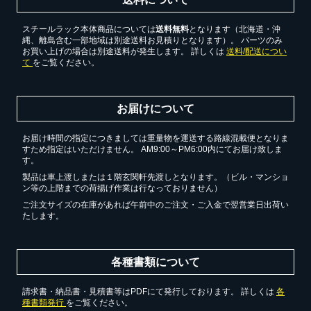
スチールラック本体商品については
送料無料
となります（北海道・沖
縄、離島含む一部地域は別途送料お見積りとなります）。 パーツのみ
お買い上げの場合は別途送料が発生します。 詳しくは
送料/配送につい
て
をご覧ください。
お届けについて
お届け時間の指定につきましては重量物を運送する路線混載便となりま
すため指定はいただけません。 AM9:00～PM6:00内にてお届け致しま
す。
製品は車上渡しまたは１階玄関軒先渡しとなります。（ビル・マンショ
ン等の上階までの荷揚げ作業は行なっておりません）
ご注文サイズの在庫があれば午前中のご注文・ご入金で翌営業日出荷い
たします。
各種書類について
請求書・納品書・見積書等はPDFにて発行しております。 詳しくは
各
種書類発行
をご覧ください。