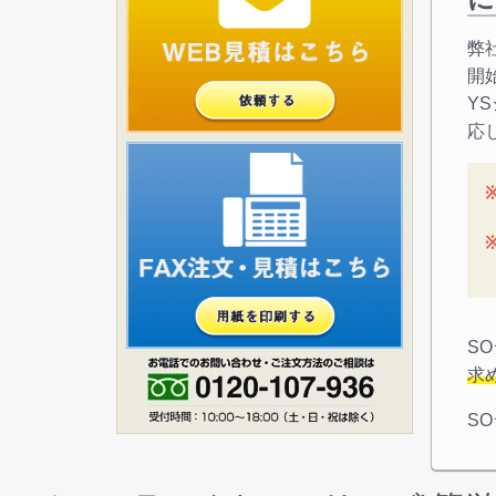
弊
開
Y
応
S
求
S