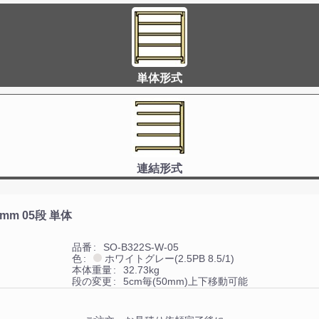
単体形式
連結形式
0mm
05
段
単体
品番
SO-B322S-W-05
色
ホワイトグレー(2.5PB 8.5/1)
本体重量
32.73kg
段の変更
5cm毎(50mm)上下移動可能