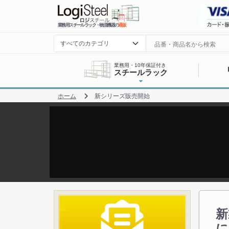
業務用スチールラック・物流機器の
通販
業務用・10年保証付き
スチールラック
ホーム
新シリーズ販売開始
新
に