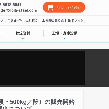
6-6618-6041
注文・お見積り
ログ
全商品一覧
会社概要
新規会員登録
ログイン
物流資材
工場・倉庫設備
／段・500kg／段）の販売開始
縮小について。