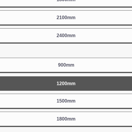
2100mm
2400mm
900mm
1200mm
1500mm
カートに追加しました。
1800mm
チールラック3台以上の場合、見積書にてお値引き保証いたします！
数量
台でも大量導入でも無料お見積・ご注文を受け付けております(安心保証付