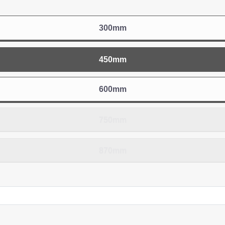
300mm
物を続ける
無料お見積する
カー
450mm
600mm
750mm
870mm