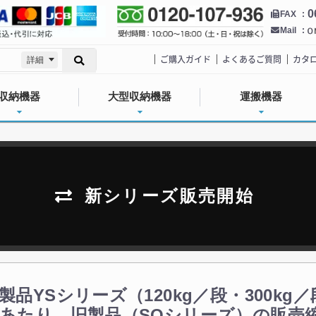
0
FAX
Mail
ご購入ガイド
よくあるご質問
カタ
詳細
収納機器
大型収納機器
運搬機器
新シリーズ販売開始
製品YSシリーズ（120kg／段・300kg
あたり、旧製品（SOシリーズ）の販売