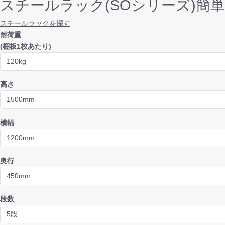
スチールラック(SOシリーズ)簡
スチールラックを探す
耐荷重
(棚板1枚あたり)
高さ
横幅
奥行
段数