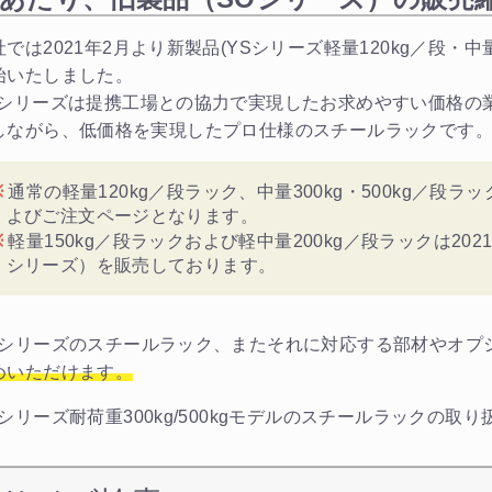
社では2021年2月より新製品(YSシリーズ軽量120kg／段・中量
始いたしました。
Sシリーズは提携工場との協力で実現したお求めやすい価格の
しながら、低価格を実現したプロ仕様のスチールラックです
通常の軽量120kg／段ラック、中量300kg・500kg／段
よびご注文ページとなります。
軽量150kg／段ラックおよび軽中量200kg／段ラックは20
シリーズ）を販売しております。
Oシリーズのスチールラック、またそれに対応する部材やオプ
めいただけます。
Oシリーズ耐荷重300kg/500kgモデルのスチールラックの