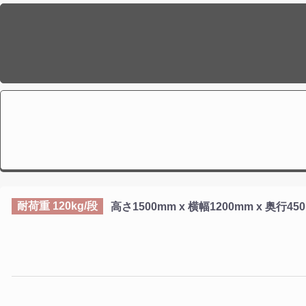
耐荷重
120
kg/段
高さ
1500mm
x 横幅
1200mm
x 奥行
45