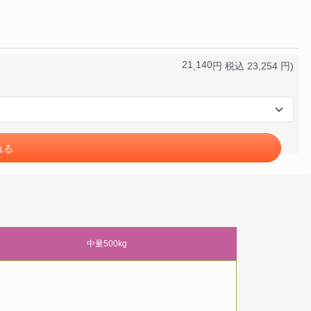
2
1
1
4
0
2
3
2
5
4
円
税込
円)
,
,
れる
中量500kg