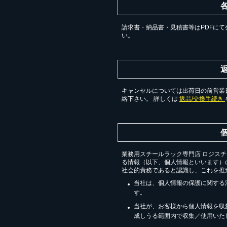
請求書・納品書・見積書等はPDFにて
い。
キャンセルについては出荷日の前営業日
絡下さい。 詳しくは
返品/交換手続き
業務用スチールラック専門店 ロジス
る情報（以下、個人情報といいます）
社会的責務であると認識し、これを推
当社は、個人情報の保護に関する
す。
当社が、お客様から個人情報を収
成しうる範囲内で収集／使用いた