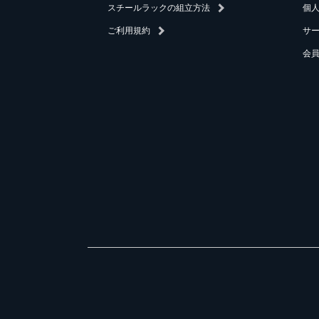
スチールラックの組立方法
個
ご利用規約
サ
会員