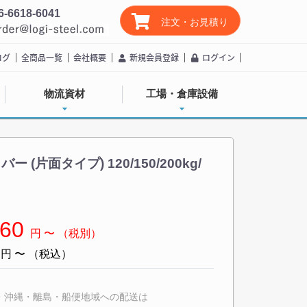
6-6618-6041
注文・お見積り
ログ
全商品一覧
会社概要
新規会員登録
ログイン
物流資材
工場・倉庫設備
(片面タイプ) 120/150/200kg/
660
円
〜
（税別）
6
円
〜
（税込）
・沖縄・離島・船便地域への配送は