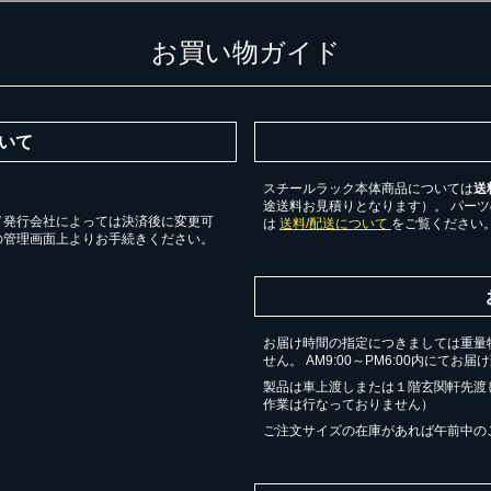
お買い物ガイド
いて
スチールラック本体商品については
送
途送料お見積りとなります）。 パー
ド発行会社によっては決済後に変更可
は
送料/配送について
をご覧ください
カートに追加しました。
の管理画面上よりお手続きください。
チールラック3台以上の場合、見積書にてお値引き保証いたします！
台でも大量導入でも無料お見積・ご注文を受け付けております(安心保証付
お届け時間の指定につきましては重量
せん。 AM9:00～PM6:00内にてお
物を続ける
無料お見積する
カー
製品は車上渡しまたは１階玄関軒先渡
作業は行なっておりません）
ご注文サイズの在庫があれば午前中の