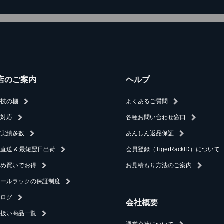
店のご案内
ヘルプ
人技の棚
よくあるご質問
速対応
各種お問い合わせ窓口
入実績多数
あんしん返品保証
直送 & 最短翌日出荷
会員登録（TigerRackID）について
とめ買いでお得
お見積もり方法のご案内
チールラックの保証制度
タログ
会社概要
り扱い商品一覧