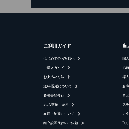
ご利用ガイド
当
はじめてのお客様へ
職
ご購入ガイド
迅
お支払い方法
導
送料/配送について
倉庫
各種書類発行
ま
返品/交換手続き
ス
在庫・納期について
カ
組立設置代行のご依頼
取