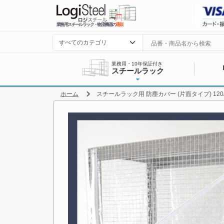
業務用スチールラック・物流機器の
通販
業務用・10年保証付き
スチールラック
ホーム
スチールラック用 防塵カバー (片面タイプ) 120/1