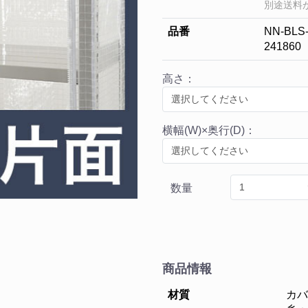
別途送料
品番
NN-BLS-
241860
高さ：
横幅(W)×奥行(D)：
数量
商品情報
材質
カバ