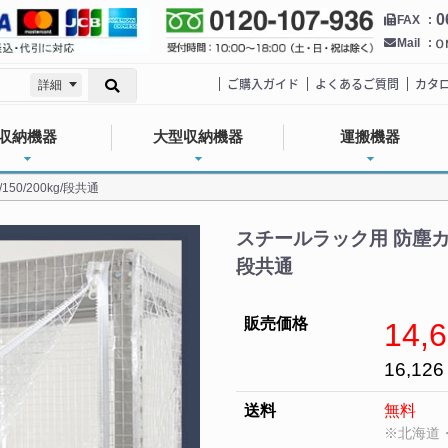
0
FAX
Mail
ご購入ガイド
よくあるご質問
カタ
詳細
収納機器
大型収納機器
運搬機器
50/200kg/段共通
スチールラック用 防塵カバー 
段共通
販売価格
14,
16,12
送料
無料
※北海道