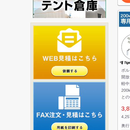
ボル
開放
軽中
20
との
3,
4,2
奥行