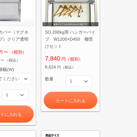
カバー（マグネ
SO 200kg用 ハンガーパイ
プ）クリア透明
プ W1200×D450 棚受
けセット
円
〜
（税別）
7,840
円（税別）
円
〜
（税込）
8,624
円（税込）
横幅(W)
数量
カートに入れる
ートに入れる