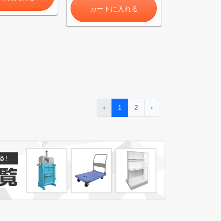
カートに入れる
‹
1
2
›
き)
トへ進む