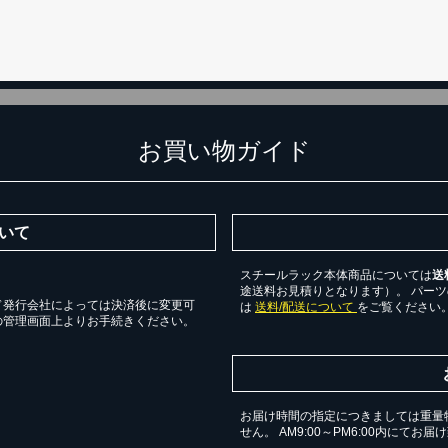
お買い物ガイド
いて
スチールラック本体商品については
送
途送料お見積りとなります）。 パー
ド発行会社によっては決済後に変更可
は
送料/配送について
をご覧ください
の管理画面上よりお手続きください。
お届け時間の指定につきましては重量
せん。 AM9:00～PM6:00内にてお