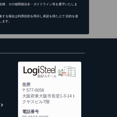
法律、その他関係法令・ガイドライン等を遵守いたしま
集する場合は利用目的を明示し承諾を得た上で 目的を達
します。
住所
〒577-0056
大阪府東大阪市長堂1-3-14ト
クヤスビル7階
電話番号