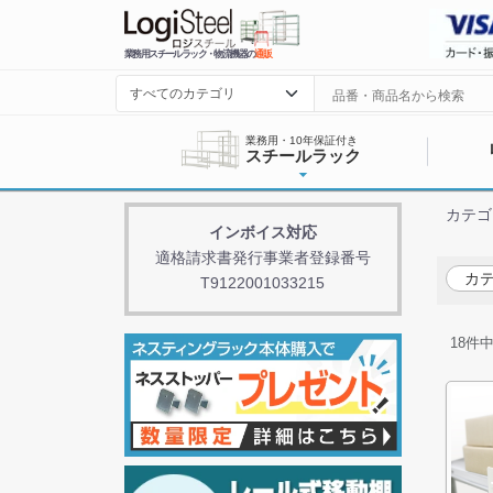
業務用スチールラック・物流機器の
通販
業務用・10年保証付き
スチールラック
カテゴ
インボイス対応
適格請求書発行事業者登録番号
カテ
T9122001033215
18
件