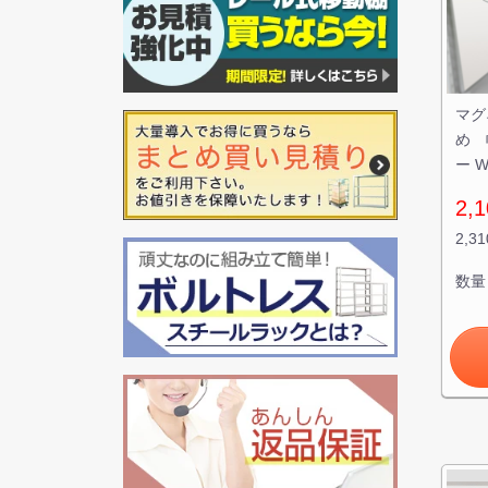
マグ
め 
ー W
2,1
2,3
数量