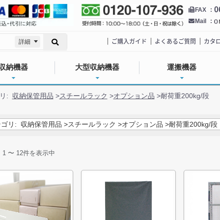
0
FAX
Mail
ご購入ガイド
よくあるご質問
カタ
詳細
収納機器
大型収納機器
運搬機器
リ:
収納保管用品
>
スチールラック
>
オプション品
>
耐荷重200kg/段
ゴリ:
収納保管用品
>
スチールラック
>
オプション品
>
耐荷重200kg/段
中
1
〜
12
件を表示中