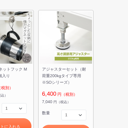
ネットフック M
アジャスターセット（耐
個入り
荷重200kgタイプ専用
※SOシリーズ）
（税別）
6,400
円（税別）
税込）
7,040
円（税込）
数量
ートに入れる