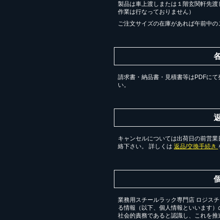
製品は車上渡しまたは１階玄関軒先渡
作業は行なっておりません）
ご注文サイズの在庫があれば午前中の
請求書・納品書・見積書等はPDFにて
い。
キャンセルについては出荷日の前営業日
絡下さい。 詳しくは
返品/交換手続き
業務用スチールラック専門店 ロジス
る情報（以下、個人情報といいます）
社会的責務であると認識し、これを推