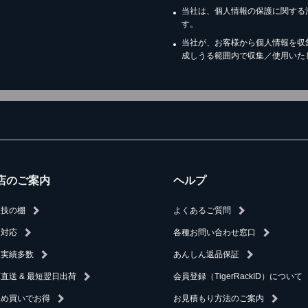
当社は、個人情報の保護に関する
す。
当社が、お客様から個人情報を収
成しうる範囲内で収集／使用いた
店のご案内
ヘルプ
人技の棚
よくあるご質問
速対応
各種お問い合わせ窓口
入実績多数
あんしん返品保証
直送 & 最短翌日出荷
会員登録（TigerRackID）について
とめ買いでお得
お見積もり方法のご案内