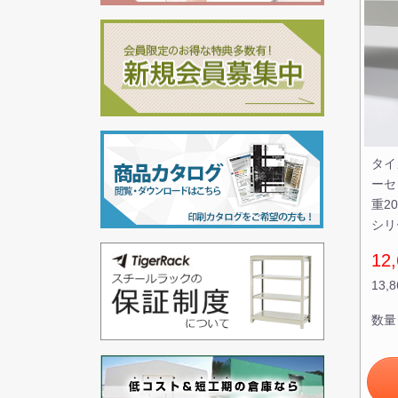
タイ
ーセ
重2
シリ
12,
13,
数量