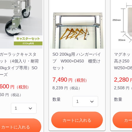
ガーラックキャスタ
SO 200kg用 ハンガーパイ
マグネッ
ット（4個入り・耐荷
プ W900×D450 棚受け
高さ25
00kgタイプ専用）SO
セット
W250×D8
ーズ
7,490
2,280
円（税別）
600
円（税別）
8,239
2,508
円（税込）
円
860
円（税込）
数量
数量
カートに入れる
カ
カートに入れる