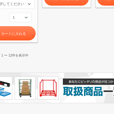
カートに入れる
中
1
〜
12
件を表示中
カートに追加しました。
チールラック3台以上の場合、見積書にてお値引き保証いたします！
台でも大量導入でも無料お見積・ご注文を受け付けております(安心保証付
物を続ける
無料お見積する
カー