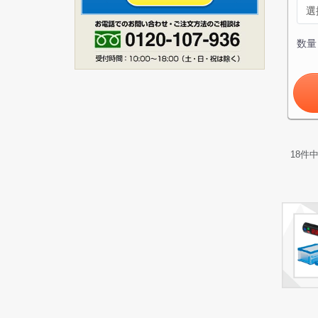
数量
18
件
ス
1
お買い