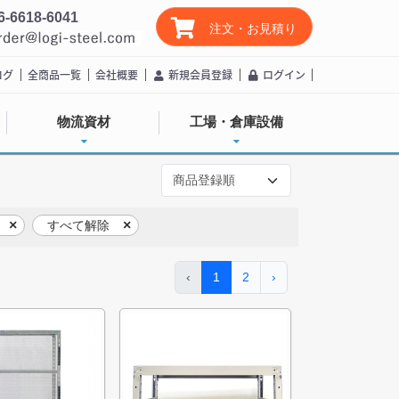
6-6618-6041
注文・お見積り
ログ
全商品一覧
会社概要
新規会員登録
ログイン
物流資材
工場・倉庫設備
すべて解除
‹
1
2
›