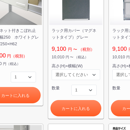
ネット付きこぼれ止
ラック用カバー（マグネ
ラック用
幅250 ホワイトグレ
ットタイプ）グレー
ットタイ
250×H62
9,100
9,100
円
〜
（税別）
00
円（税別）
10,010
10,010
円
〜
（税込）
10
円（税込）
高さ(H)×横幅(W)
高さ(H)×
数量
数量
カートに入れる
カートに入れる
カ