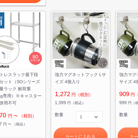
トレスラック最下段
強力マグネットフック Lサ
強力マグ
セット（SOシリーズ
イズ 4個入り
サイズ 4
量ラック 耐荷重
1,272
909
円（税別）
円
0kg専用）※キャスター
1,399
999
併用不可
円（税込）
円（
870
数量
数量
円
〜
（税別）
57
円
〜
（税込）
カートに入れる
カ