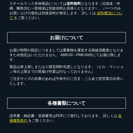
無料お見積する
スチールラック本体商品については
送料無料
となります（北海道・沖
縄、離島含む一部地域は別途送料お見積りとなります）。 パーツのみ
お買い上げの場合は別途送料が発生します。 詳しくは
送料/配送につい
て
をご覧ください。
お買い物を続ける
お届けについて
お届け時間の指定につきましては重量物を運送する路線混載便となりま
すため指定はいただけません。 AM9:00～PM6:00内にてお届け致しま
す。
製品は車上渡しまたは１階玄関軒先渡しとなります。（ビル・マンショ
ン等の上階までの荷揚げ作業は行なっておりません）
ご注文サイズの在庫があれば午前中のご注文・ご入金で翌営業日出荷い
たします。
各種書類について
請求書・納品書・見積書等はPDFにて発行しております。 詳しくは
各
種書類発行
をご覧ください。