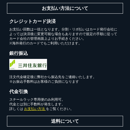
お支払い方法について
クレジットカード決済
お支払い回数は一括となります。分割・リボ払いはカード発行会社に
よっては決済後に変更可能な場合もありますので規定の手順に従って
カード会社の管理画面上よりお手続きください。
※海外発行のカードでもご利用いただけます。
銀行振込
カートに追加しました。
スチールラック3台以上の場合、見積書にてお値引き保証い
注文代金確定後に弊社から振込先をご連絡いたします。
たします！
※お振込手数料はお客様のご負担になります
1台でも大量導入でも無料お見積・ご注文を受け付けており
ます(安心保証付き)
代金引換
スチールラック専用便のみ利用可。
代金とは別に手数料が発生します。
詳しくは
お支払い方法
をご覧ください。
カートへ進む
送料について