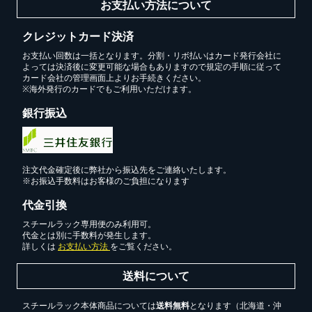
お支払い方法について
クレジットカード決済
お支払い回数は一括となります。分割・リボ払いはカード発行会社に
よっては決済後に変更可能な場合もありますので規定の手順に従って
カード会社の管理画面上よりお手続きください。
※海外発行のカードでもご利用いただけます。
銀行振込
カートに追加しました。
スチールラック3台以上の場合、見積書にてお値引き保証い
注文代金確定後に弊社から振込先をご連絡いたします。
たします！
※お振込手数料はお客様のご負担になります
1台でも大量導入でも無料お見積・ご注文を受け付けており
代金引換
ます(安心保証付き)
スチールラック専用便のみ利用可。
代金とは別に手数料が発生します。
詳しくは
お支払い方法
をご覧ください。
カートへ進む
送料について
スチールラック本体商品については
送料無料
となります（北海道・沖
無料お見積する