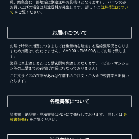
縄、離島含む一部地域は別途送料お見積りとなります）。 パーツのみ
お買い上げの場合は別途送料が発生します。 詳しくは
送料/配送につい
て
をご覧ください。
お買い物を続ける
お届けについて
お届け時間の指定につきましては重量物を運送する路線混載便となりま
すため指定はいただけません。 AM9:00～PM6:00内にてお届け致しま
す。
製品は車上渡しまたは１階玄関軒先渡しとなります。（ビル・マンショ
ン等の上階までの荷揚げ作業は行なっておりません）
ご注文サイズの在庫があれば午前中のご注文・ご入金で翌営業日出荷い
たします。
各種書類について
請求書・納品書・見積書等はPDFにて発行しております。 詳しくは
各
種書類発行
をご覧ください。