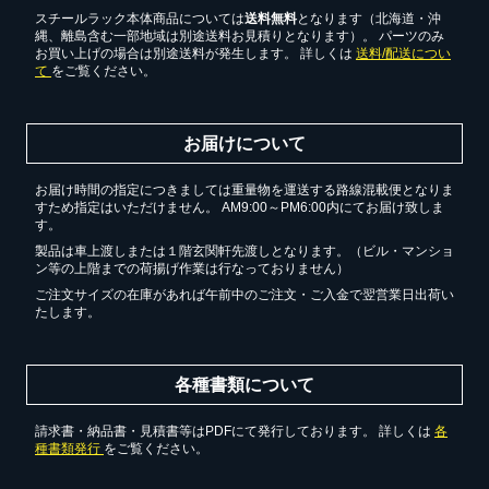
無料お見積する
スチールラック本体商品については
送料無料
となります（北海道・沖
縄、離島含む一部地域は別途送料お見積りとなります）。 パーツのみ
お買い上げの場合は別途送料が発生します。 詳しくは
送料/配送につい
て
をご覧ください。
お買い物を続ける
お届けについて
お届け時間の指定につきましては重量物を運送する路線混載便となりま
すため指定はいただけません。 AM9:00～PM6:00内にてお届け致しま
す。
製品は車上渡しまたは１階玄関軒先渡しとなります。（ビル・マンショ
ン等の上階までの荷揚げ作業は行なっておりません）
ご注文サイズの在庫があれば午前中のご注文・ご入金で翌営業日出荷い
たします。
各種書類について
請求書・納品書・見積書等はPDFにて発行しております。 詳しくは
各
種書類発行
をご覧ください。