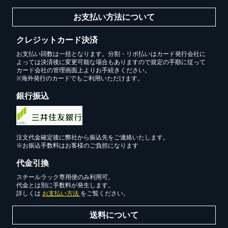
お支払い方法について
クレジットカード決済
お支払い回数は一括となります。分割・リボ払いはカード発行会社に
よっては決済後に変更可能な場合もありますので規定の手順に従って
カード会社の管理画面上よりお手続きください。
※海外発行のカードでもご利用いただけます。
銀行振込
カートに追加しました。
スチールラック3台以上の場合、見積書にてお値引き保証い
たします！
注文代金確定後に弊社から振込先をご連絡いたします。
※お振込手数料はお客様のご負担になります
1台でも大量導入でも無料お見積・ご注文を受け付けており
ます(安心保証付き)
代金引換
スチールラック専用便のみ利用可。
代金とは別に手数料が発生します。
詳しくは
お支払い方法
をご覧ください。
カートへ進む
送料について