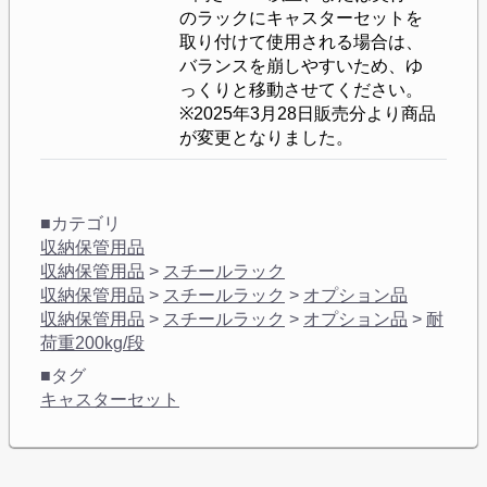
のラックにキャスターセットを
取り付けて使用される場合は、
バランスを崩しやすいため、ゆ
っくりと移動させてください。
※2025年3月28日販売分より商品
が変更となりました。
■カテゴリ
収納保管用品
収納保管用品
>
スチールラック
収納保管用品
>
スチールラック
>
オプション品
収納保管用品
>
スチールラック
>
オプション品
>
耐
荷重200kg/段
■タグ
キャスターセット