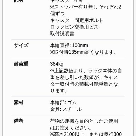
部材
キャスター4個
※ストッパー有り無し それぞれ2
個ずつ
キャスター固定用ボルト
ロックピン交換用ビス
取付説明書
サイズ
車輪直径: 100mm
※取付時135mm高くなります。
耐荷重
384kg
※上記数値より、ラック本体の自
重を差し引いた数値が、キャス
ター取付時の積載可能重量とな
ります。
素材
車輪部: ゴム
金具: スチール
備考
荷物の運搬を目的としたご使用
はお控えください。
※高さ2100以上、または奥行300