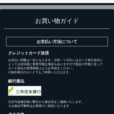
カートに追加しました。
お買い物ガイド
スチールラック3台以上の場合、見積書にてお値引き保証い
たします！
1台でも大量導入でも無料お見積・ご注文を受け付けており
ます(安心保証付き)
お支払い方法について
クレジットカード決済
カートへ進む
お支払い回数は一括となります。分割・リボ払いはカード発行会社に
よっては決済後に変更可能な場合もありますので規定の手順に従って
カード会社の管理画面上よりお手続きください。
※海外発行のカードでもご利用いただけます。
無料お見積する
銀行振込
お買い物を続ける
注文代金確定後に弊社から振込先をご連絡いたします。
※お振込手数料はお客様のご負担になります