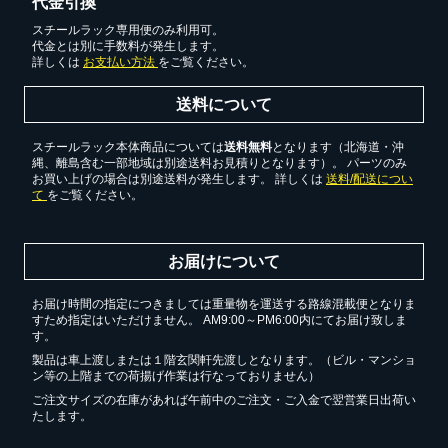
代金引換
スチールラック専用便のみ利用可。
代金とは別に手数料が発生します。
詳しくは
お支払い方法
をご覧ください。
送料について
スチールラック本体商品については
送料無料
となります（北海道・沖
縄、離島含む一部地域は別途送料お見積りとなります）。 パーツのみ
お買い上げの場合は別途送料が発生します。 詳しくは
送料/配送につい
て
をご覧ください。
お届けについて
お届け時間の指定につきましては重量物を運送する路線混載便となりま
すため指定はいただけません。 AM9:00～PM6:00内にてお届け致しま
す。
製品は車上渡しまたは１階玄関軒先渡しとなります。（ビル・マンショ
ン等の上階までの荷揚げ作業は行なっておりません）
ご注文サイズの在庫があれば午前中のご注文・ご入金で翌営業日出荷い
たします。